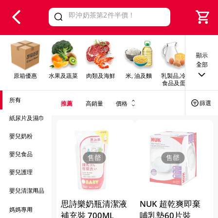
V
alid Until 30 June 2026
顯示
全部
原箱優惠
水果及蔬菜
肉類及海鮮
米, 油及麵
乳製品,冷凍
早餐及
食品及蛋類
所有
篩選
推薦
高銷量
價格
紙尿片及濕巾
嬰兒奶粉
嬰兒食品
售罄
售罄
嬰兒護理
嬰兒清潔用品
思詩樂奶瓶清潔液
NUK 超乾爽即棄
媽媽專用
補充裝 700ML
哺乳墊60片裝