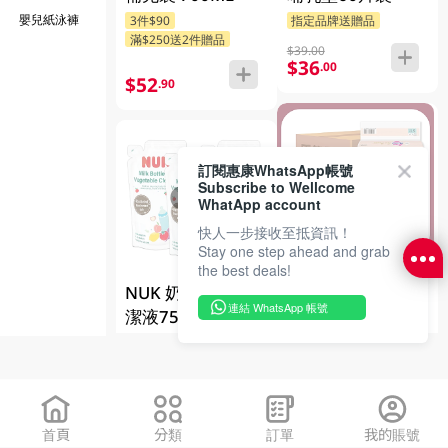
嬰兒紙泳褲
3件$90
指定品牌送贈品
滿$250送2件贈品
$39.00
$36
.00
$52
.90
訂閱惠康WhatsApp帳號
售罄
Subscribe to Wellcome
售罄
WhatApp account
快人一步接收至抵資訊！
Stay one step ahead and grab
the best deals!
原箱 Merries紙尿
NUK 奶瓶蔬果清
片(細碼6) 4x60PC
連結 WhatsApp 帳號
潔液750ML3包
滿$1500送1件贈品
750ML X3
指定品牌送贈品
指定分類送贈品
$108
$660
.00
.00
首頁
分類
訂單
我的賬號