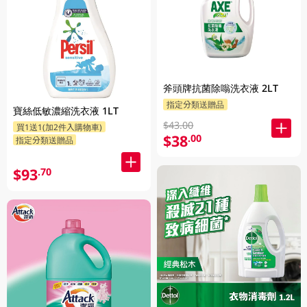
斧頭牌抗菌除嗡洗衣液 2LT
指定分類送贈品
寶絲低敏濃縮洗衣液 1LT
$43.00
買1送1(加2件入購物車)
$38
.00
指定分類送贈品
$93
.70