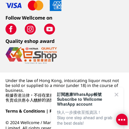
Follow Wellcome on
Quality eshop award
Under the law of Hong Kong, intoxicating liquor must not
be sold or supplied to a minor (under 18) in the course of
business.
訂閱惠康WhatsApp帳號
根據香港法律，不得在業務過程中，向未成年人 (18 歲以下人士)
Subscribe to Wellcome
售賣或供應令人醺醉的酒類。
WhatApp account
Terms & Conditions
|
Privacy Policy
|
DFI Retail Group
快人一步接收至抵資訊！
Stay one step ahead and grab
© 2024 Wellcome / Market Place. The Dairy Farm Company
the best deals!
Limited. All rights reserved.