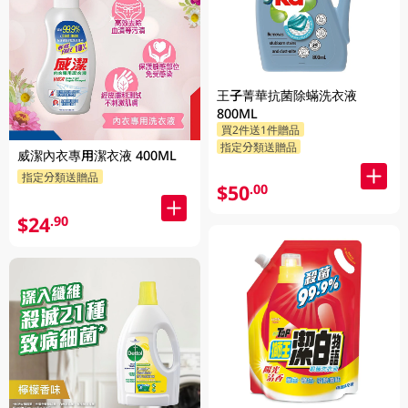
王子菁華抗菌除蟎洗衣液
800ML
買2件送1件贈品
指定分類送贈品
威潔內衣專用潔衣液 400ML
指定分類送贈品
$50
.00
$24
.90