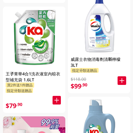
威露士衣物消毒劑清新檸檬
3LT
指定分類送贈品
王子菁華4合1洗衣液室內晾衣
$118.00
型補充袋 1.6LT
$99
.90
買2件送1件贈品
指定分類送贈品
$79
.90