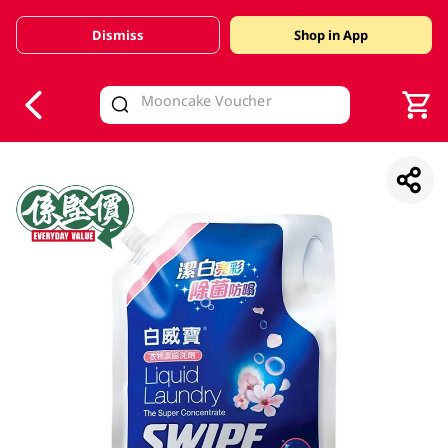
Dismiss
Shop in App
V
alid Until 30 June 2026