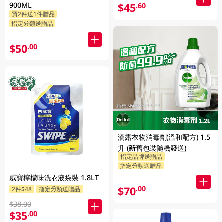
900ML
$45
.60
買2件送1件贈品
指定分類送贈品
$50
.00
滴露衣物消毒劑(溫和配方) 1.5
升 (新舊包裝隨機發送)
指定品牌送贈品
指定分類送贈品
威寶檸檬味洗衣液袋裝 1.8LT
$70
.00
2件$48
指定分類送贈品
$38.00
$35
.00