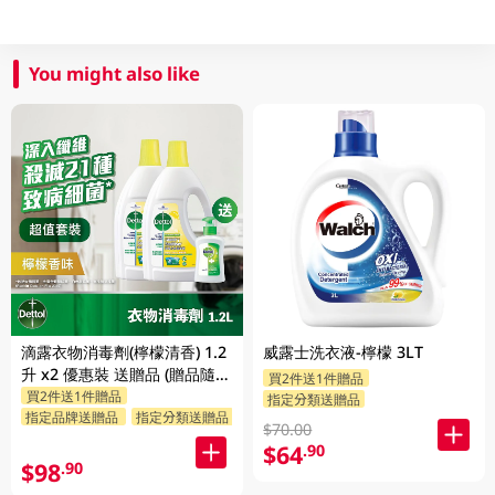
You might also like
滴露衣物消毒劑(檸檬清香) 1.2
威露士洗衣液-檸檬 3LT
升 x2 優惠裝 送贈品 (贈品隨機
買2件送1件贈品
買2件送1件贈品
發送)
指定分類送贈品
指定品牌送贈品
指定分類送贈品
$70.00
$64
.90
$98
.90