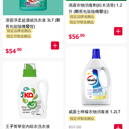
滴露衣物消毒劑(松木清香) 1.2
升 (新舊包裝隨機發送)
指定品牌送贈品
潔霸淨柔超濃縮洗衣液 3LT (新
指定分類送贈品
舊包裝隨機發貨)
指定品牌送贈品
$56
.90
指定分類送贈品
$54
.90
威露士檸檬衣物消毒液 1.2LT
指定分類送贈品
王子菁華室內晾衣洗衣液
$57.00