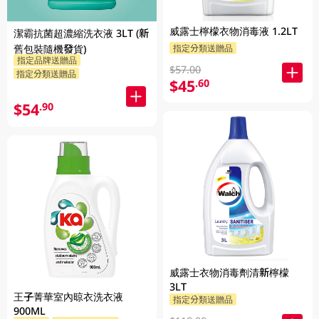
威露士檸檬衣物消毒液 1.2LT
潔霸抗菌超濃縮洗衣液 3LT (新
指定分類送贈品
舊包裝隨機發貨)
指定品牌送贈品
$57.00
指定分類送贈品
$45
.60
$54
.90
威露士衣物消毒劑清新檸檬
3LT
王子菁華室內晾衣洗衣液
指定分類送贈品
900ML