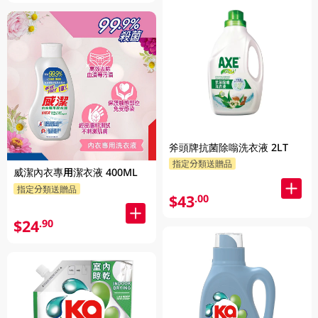
斧頭牌抗菌除嗡洗衣液 2LT
指定分類送贈品
威潔內衣專用潔衣液 400ML
指定分類送贈品
$43
.00
$24
.90