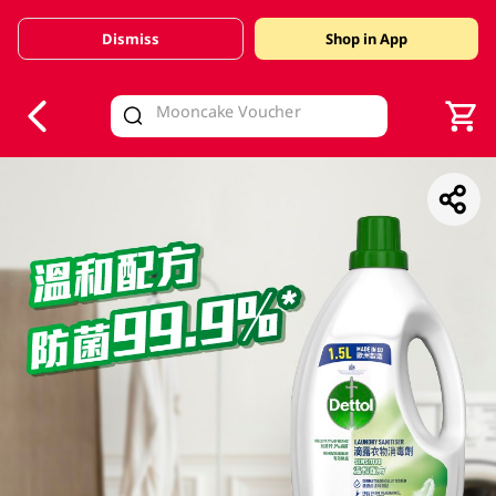
Dismiss
Shop in App
V
alid Until 30 June 2026