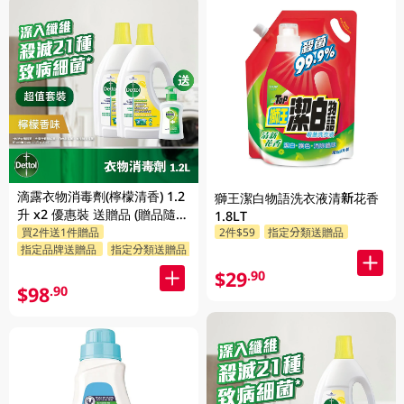
滴露衣物消毒劑(檸檬清香) 1.2
獅王潔白物語洗衣液清新花香
升 x2 優惠裝 送贈品 (贈品隨機
1.8LT
買2件送1件贈品
2件$59
指定分類送贈品
發送)
指定品牌送贈品
指定分類送贈品
$29
.90
$98
.90