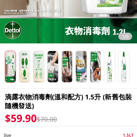
1/9
滴露衣物消毒劑(溫和配方) 1.5升 (新舊包裝
隨機發送)
$59.90
$70.00
Size
1.5LT