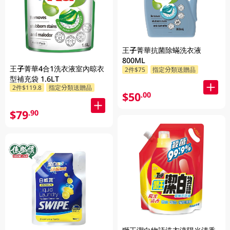
王子菁華抗菌除蟎洗衣液
800ML
王子菁華4合1洗衣液室內晾衣
2件$75
指定分類送贈品
型補充袋 1.6LT
2件$119.8
指定分類送贈品
$50
.00
$79
.90