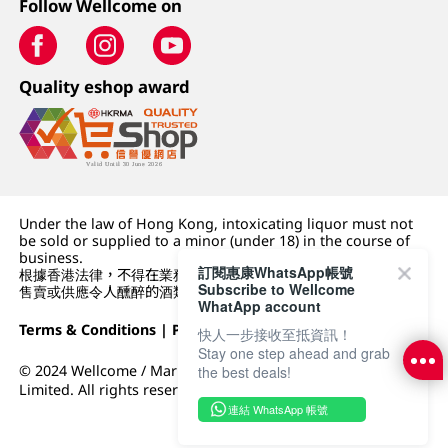
Follow Wellcome on
Quality eshop award
Under the law of Hong Kong, intoxicating liquor must not
be sold or supplied to a minor (under 18) in the course of
business.
訂閱惠康WhatsApp帳號
根據香港法律，不得在業務過程中，向未成年人 (18 歲以下人士)
Subscribe to Wellcome
售賣或供應令人醺醉的酒類。
WhatApp account
Terms & Conditions
|
Privacy Policy
|
DFI Retail Group
快人一步接收至抵資訊！
Stay one step ahead and grab
© 2024 Wellcome / Market Place. The Dairy Farm Company
the best deals!
Limited. All rights reserved.
連結 WhatsApp 帳號