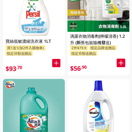
滴露衣物消毒劑(檸檬清香) 1.2
寶絲低敏濃縮洗衣液 1LT
升 (新舊包裝隨機發送)
2件$79.9
指定品牌送贈品
買1送1(加2件入購物車)
指定分類送贈品
指定分類送贈品
$56
.90
$93
.70