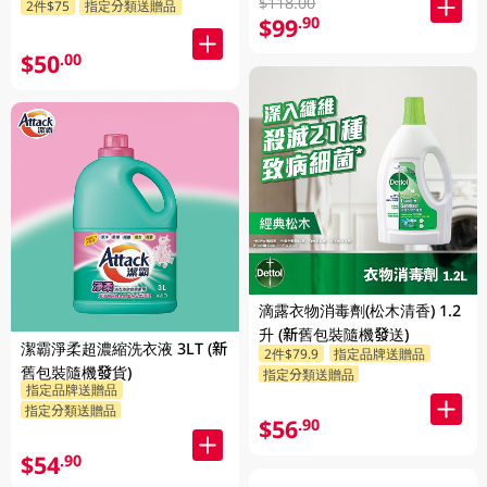
$118.00
2件$75
指定分類送贈品
$99
.90
$50
.00
滴露衣物消毒劑(松木清香) 1.2
升 (新舊包裝隨機發送)
潔霸淨柔超濃縮洗衣液 3LT (新
2件$79.9
指定品牌送贈品
舊包裝隨機發貨)
指定分類送贈品
指定品牌送贈品
指定分類送贈品
$56
.90
$54
.90