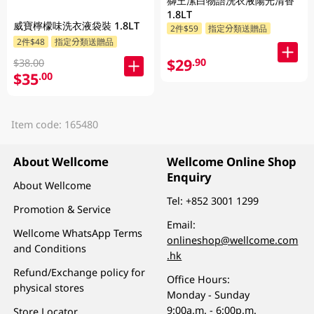
獅王潔白物語洗衣液陽光清香
1.8LT
威寶檸檬味洗衣液袋裝 1.8LT
2件$59
指定分類送贈品
2件$48
指定分類送贈品
$29
.90
$38.00
$35
.00
Item code: 165480
About Wellcome
Wellcome Online Shop
Enquiry
About Wellcome
Tel:
+852 3001 1299
Promotion & Service
Email:
Wellcome WhatsApp Terms
onlineshop@wellcome.com
and Conditions
.hk
Refund/Exchange policy for
Office Hours:
physical stores
Monday - Sunday
9:00a.m. - 6:00p.m.
Store Locator