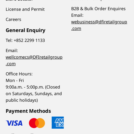
B2B & Bulk Order Enquires
License and Permit
Email:
Careers
webusiness@dfiretailgroup
.com
General Enquiry
Tel:
+852 2299 1133
Email:
wellcomecs@DFIretailgroup
.com
Office Hours:
Mon - Fri
9:00a.m. - 5:00p.m. (Closed
on Saturdays, Sundays, and
public holidays)
Payment Methods