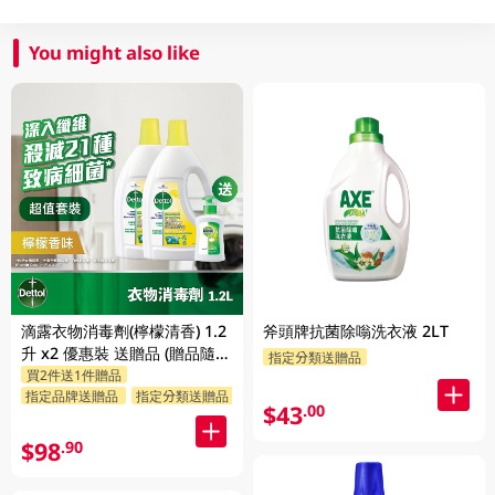
You might also like
滴露衣物消毒劑(檸檬清香) 1.2
斧頭牌抗菌除嗡洗衣液 2LT
升 x2 優惠裝 送贈品 (贈品隨機
指定分類送贈品
買2件送1件贈品
發送)
指定品牌送贈品
指定分類送贈品
$43
.00
$98
.90