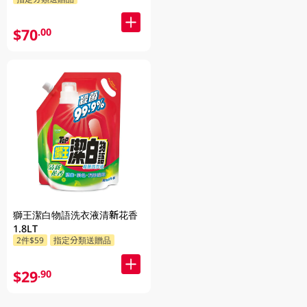
$70
.00
獅王潔白物語洗衣液清新花香
1.8LT
2件$59
指定分類送贈品
$29
.90