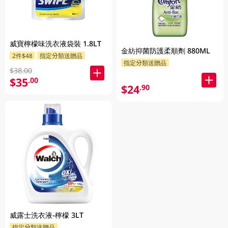
威寶檸檬味洗衣液袋裝 1.8LT
金紡抑菌防護柔順劑 880ML
2件$48
指定分類送贈品
指定分類送贈品
$38.00
$35
.00
$24
.90
威露士洗衣液-檸檬 3LT
指定分類送贈品