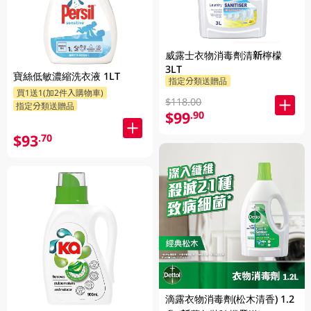
威露士衣物消毒劑清新檸檬
3LT
寶絲低敏濃縮洗衣液 1LT
指定分類送贈品
買1送1(加2件入購物車)
$118.00
指定分類送贈品
$99
.90
$93
.70
滴露衣物消毒劑(松木清香) 1.2