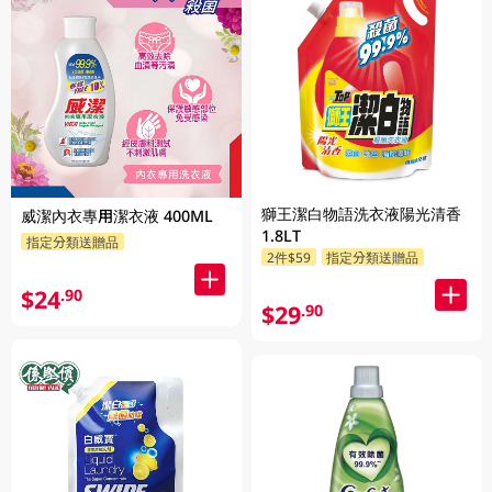
獅王潔白物語洗衣液陽光清香
威潔內衣專用潔衣液 400ML
1.8LT
指定分類送贈品
2件$59
指定分類送贈品
$24
.90
$29
.90