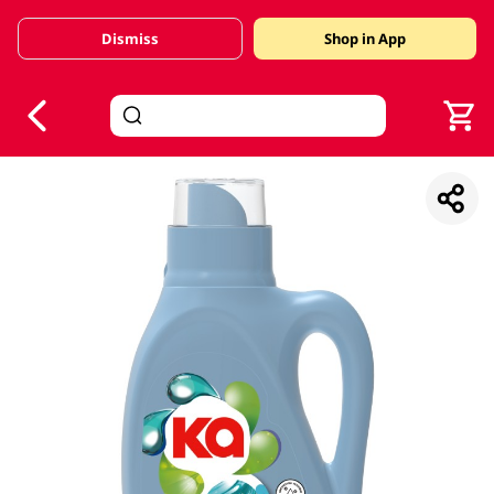
Dismiss
Shop in App
V
alid Until 30 June 2026