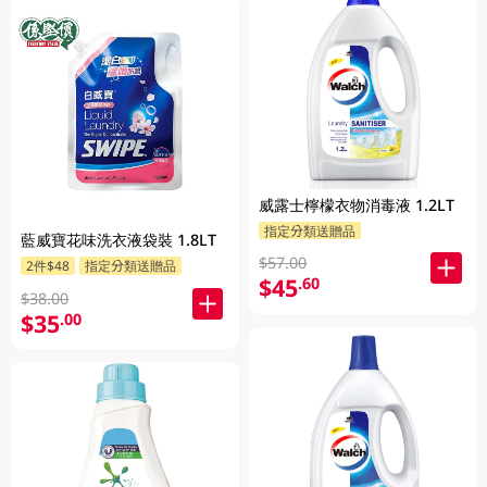
威露士檸檬衣物消毒液 1.2LT
指定分類送贈品
藍威寶花味洗衣液袋裝 1.8LT
$57.00
2件$48
指定分類送贈品
$45
.60
$38.00
$35
.00