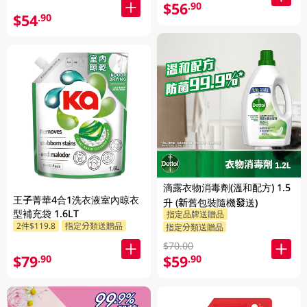
$56
.90
$54
.90
滴露衣物消毒劑(溫和配方) 1.5
王子菁華4合1洗衣液室內晾衣
升 (新舊包裝隨機發送)
型補充袋 1.6LT
指定品牌送贈品
2件$119.8
指定分類送贈品
指定分類送贈品
$70.00
$79
$59
.90
.90