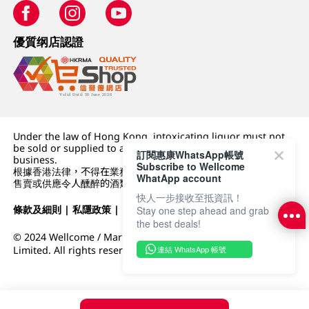
優質纲店認證
Under the law of Hong Kong, intoxicating liquor must not
be sold or supplied to a minor (under 18) in the course of
訂閱惠康WhatsApp帳號
business.
Subscribe to Wellcome
根據香港法律，不得在業務過程中，向未成年人 (18 歲以下人士)
WhatApp account
售賣或供應令人醺醉的酒類。
快人一步接收至抵資訊！
條款及細則
|
私隱政策
|
DFI零售集團
Stay one step ahead and grab
the best deals!
© 2024 Wellcome / Market Place. The Dairy Farm Company
連結 WhatsApp 帳號
Limited. All rights reserved.