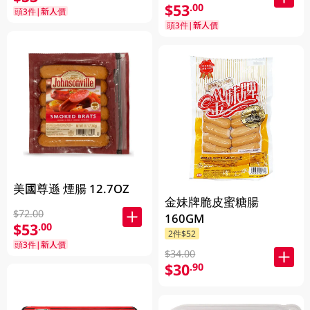
$53
.00
頭3件|新人價
頭3件|新人價
美國尊遜 煙腸 12.7OZ
金妹牌脆皮蜜糖腸
$72.00
160GM
$53
.00
2件$52
頭3件|新人價
$34.00
$30
.90