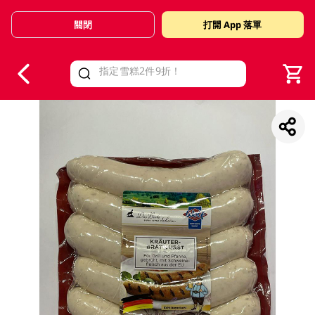
關閉
打開 App 落單
V
alid Until 30 June 2026