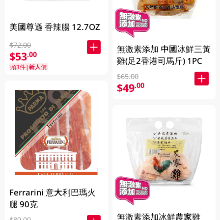
美國尊遜 香辣腸 12.7OZ
$72.00
無激素添加 中國冰鮮三黃
$53
.00
雞(足2香港司馬斤) 1PC
頭3件|新人價
$65.00
$49
.00
Ferrarini 意大利巴瑪火
腿 90克
無激素添加冰鮮農家雞
$80.00