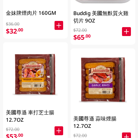
金妹牌煙肉片 160GM
Buddig 美國無麩質火雞
切片 9OZ
$36.00
$32
.00
$72.00
$65
.00
美國尊遜 車打芝士腸
美國尊遜 蒜味煙腸
12.7OZ
12.7OZ
$72.00
$53
.00
$72.00