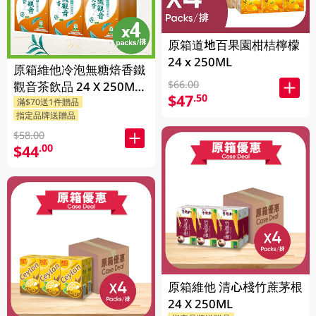
原箱道地百果園柑桔檸檬
24 x 250ML
原箱維他冷泡無糖焙香鐵
$66.00
觀音茶飲品 24 X 250ML
$47
.50
滿$70送1件贈品
(新舊包裝隨機發貨)
指定品牌送贈品
$58.00
$44
.00
原箱維他 清心棧竹蔗茅根
24 X 250ML