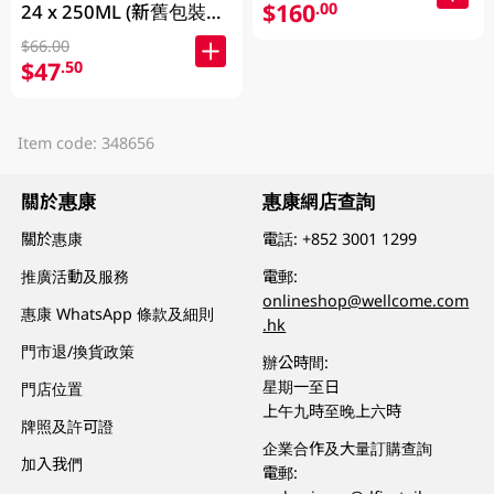
$160
.00
24 x 250ML (新舊包裝隨
機發貨)
$66.00
$47
.50
Item code: 348656
關於惠康
惠康網店查詢
關於惠康
電話:
+852 3001 1299
推廣活動及服務
電郵:
onlineshop@wellcome.com
惠康 WhatsApp 條款及細則
.hk
門市退/換貨政策
辦公時間:
星期一至日
門店位置
上午九時至晚上六時
牌照及許可證
企業合作及大量訂購查詢
加入我們
電郵: