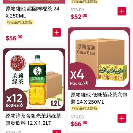
指定品牌送贈品
原箱維他 錫蘭檸檬茶 24
$76.00
X 250ML
$52
.00
指定品牌送贈品
$56
.00
原箱維他 低糖菊花茶六包
裝 24 X 250ML
指定品牌送贈品
原箱淳茶舍銀亳茉莉綠茶
$76.00
無糖飲料 12 X 1.2LT
$66
.00
$204.00