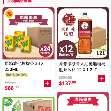
同類商品推薦
原箱維他檸檬茶 24 X
原箱淳茶舍大紅袍無糖烏
250ML
龍茶飲料 12 X 1.2LT
指定品牌送贈品
$204.00
$137
.00
$76.00
$66
.00