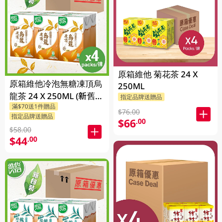
原箱維他 菊花茶 24 X
原箱維他冷泡無糖凍頂烏
250ML
龍茶 24 X 250ML (新舊包
指定品牌送贈品
滿$70送1件贈品
裝隨機發貨)
$76.00
指定品牌送贈品
$66
.00
$58.00
$44
.00