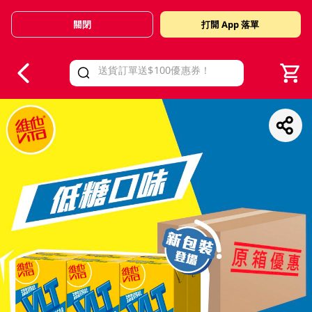
關閉
打開 App 落單
V
alid Until 30 June 2026