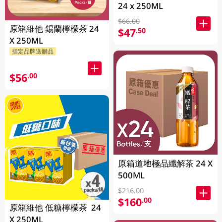
24 x 250ML
$66.00
原箱維他 錫蘭檸檬茶 24
$47
.50
X 250ML
指定品牌送贈品
$56
.00
原箱道地極品纖解茶 24 X
500ML
$216.00
$160
.00
原箱維他 低糖檸檬茶 24
X 250ML