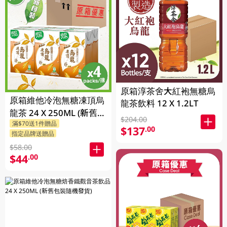
原箱淳茶舍大紅袍無糖烏
原箱維他冷泡無糖凍頂烏
龍茶飲料 12 X 1.2LT
龍茶 24 X 250ML (新舊包
$204.00
滿$70送1件贈品
裝隨機發貨)
$137
.00
指定品牌送贈品
$58.00
$44
.00