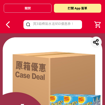
關閉
打開 App 落單
V
alid Until 30 June 2026