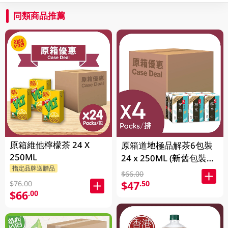
同類商品推薦
原箱維他檸檬茶 24 X
原箱道地極品解茶6包裝
250ML
24 x 250ML (新舊包裝隨
指定品牌送贈品
機發貨)
$66.00
$47
.50
$76.00
$66
.00