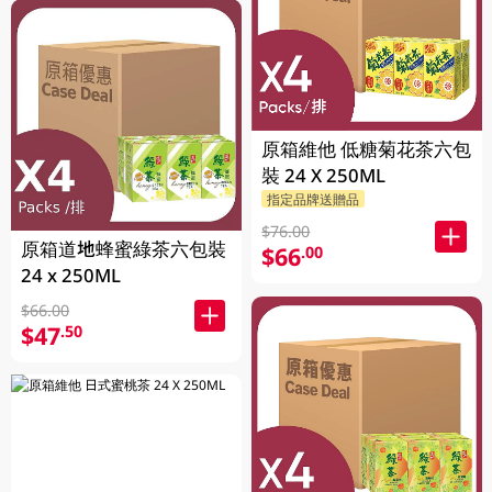
原箱維他 低糖菊花茶六包
裝 24 X 250ML
指定品牌送贈品
$76.00
原箱道地蜂蜜綠茶六包裝
$66
.00
24 x 250ML
$66.00
$47
.50