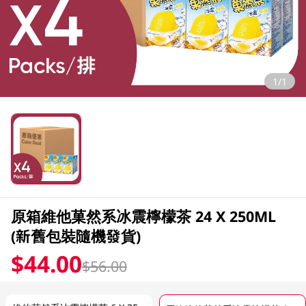
1/1
原箱維他菓然系冰震檸檬茶 24 X 250ML
(新舊包裝隨機發貨)
$44.00
$56.00