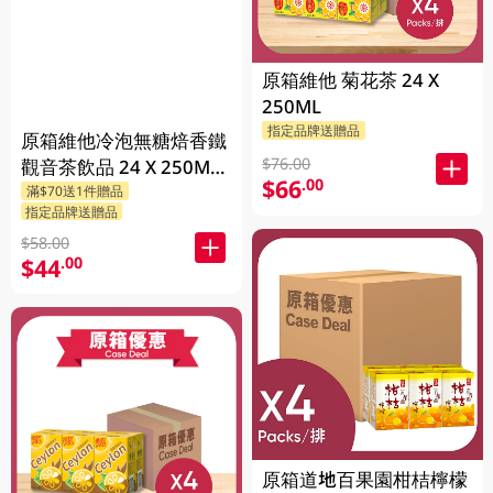
原箱維他 菊花茶 24 X
250ML
指定品牌送贈品
原箱維他冷泡無糖焙香鐵
$76.00
觀音茶飲品 24 X 250ML
$66
.00
滿$70送1件贈品
(新舊包裝隨機發貨)
指定品牌送贈品
$58.00
$44
.00
原箱道地百果園柑桔檸檬