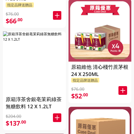
指定品牌送贈品
$76.00
$66
.00
原箱維他 清心棧竹蔗茅根
24 X 250ML
指定品牌送贈品
$76.00
$52
.00
原箱淳茶舍銀亳茉莉綠茶
無糖飲料 12 X 1.2LT
$204.00
$137
.00