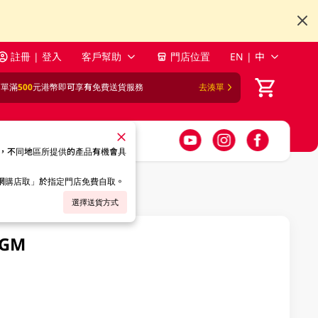
註冊 | 登入
客戶幫助
門店位置
EN | 中
訂單滿
500
元港幣即可享有免費送貨服務
去湊單
，不同地區所提供的產品有機會具
「網購店取」於指定門店免費自取。
選擇送貨方式
GM