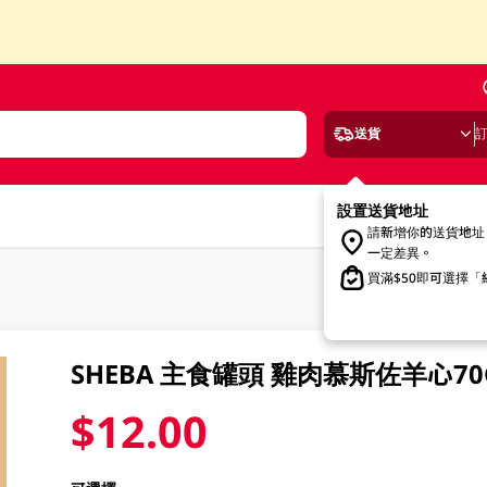
送貨
設置送貨地址
請新增你的送貨地址
一定差異。
買滿$50即可選擇
SHEBA 主食罐頭 雞肉慕斯佐羊心70
$12.00