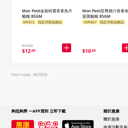
Mon Petit金裝特選吞拿魚片
Mon Petit至尊燒汁吞拿
貓糧 85GM
菠菜貓糧 85GM
8件$72
指定分類送贈品
10件$67
指定分類送贈品
$14.00
$12
$10
.00
.00
Item code: 362509
夠抵夠齊 一APP買到 立即下載
關於惠康
關於惠康
推廣活動及服