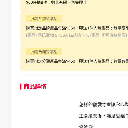
$60任揀8件；數量有限，售完即止
指定品牌送贈品
購買指定品牌產品每滿$350，即送1件人氣贈品；每單限
[贈品]
瑪氏寵物 SHEBA 貓爪鍋 1PC (贈品, 不可直接購買)
指定分類送贈品
購買指定分類產品每滿$450，即送1件人氣贈品；數量有
商品詳情
怎樣的寵愛才會讓它心
主食級營養，滿足愛貓
💛🩷💜