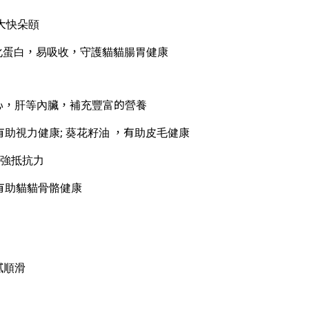
大快朵頤
化蛋白，易吸收，守護貓貓腸胃健康
心，肝等內臟，補充豐富的營養
有助視力健康; 葵花籽油 ，有助皮毛健康
增強抵抗力
，有助貓貓骨骼健康
膩順滑