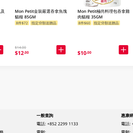
魚及
Mon Petit金裝嚴選吞拿魚塊
Mon Petit極尚料理包吞拿雞
貓糧 85GM
肉貓糧 35GM
8件$72
指定分類送贈品
8件$60
指定分類送贈品
$14.00
$12
$10
.00
.00
一般查詢
惠康
電話:
+852 2299 1133
電話:
務
電郵:
電郵: