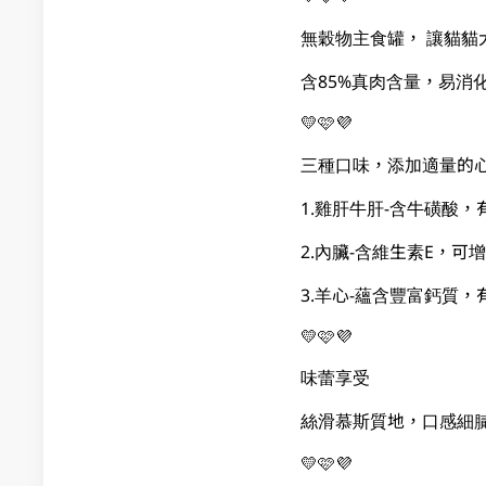
無穀物主食罐， 讓貓貓
含85%真肉含量，易消
💛🩷💜
三種口味，添加適量的
1.雞肝牛肝-含牛磺酸，
2.內臟-含維生素E，可
3.羊心-蘊含豐富鈣質
💛🩷💜
味蕾享受
絲滑慕斯質地，口感細
💛🩷💜