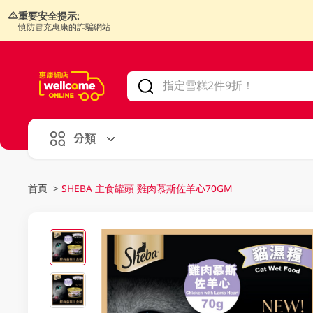
重要安全提示:
慎防冒充惠康的詐騙網站
V
alid Until 30 June 2026
分類
首頁
>
SHEBA 主食罐頭 雞肉慕斯佐羊心70GM