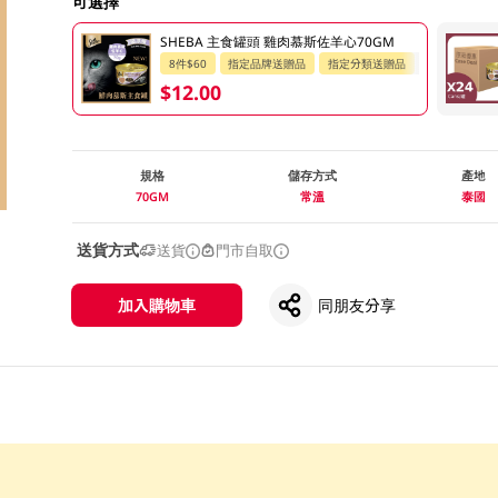
可選擇
SHEBA 主食罐頭 雞肉慕斯佐羊心70GM
8件$60
指定品牌送贈品
指定分類送贈品
$12.00
規格
儲存方式
產地
70GM
常溫
泰國
送貨方式
送貨
門市自取
加入購物車
同朋友分享