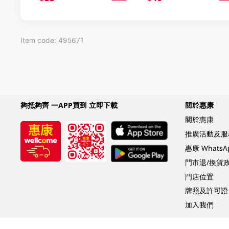
Item code: 495671
夠抵夠齊 一APP買到 立即下載
關於惠康
關於惠康
推廣活動及服
惠康 Whats
門市退/換貨
門店位置
牌照及許可證
加入我們