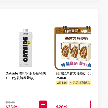
Oatside 咖啡師燕麥植物奶
維他奶朱古力燕麥奶 6 X
1LT (包裝隨機發放)
250ML
2件$36
指定品牌送贈品
$39.00
$25
$26
.00
.00