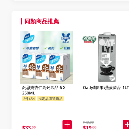
同類商品推薦
鈣思寶杏仁高鈣飲品 6 X
Oatly咖啡師燕麥飲品 1LT
250ML
2件$54
指定品牌送贈品
$43.00
$33
$19
.00
.00