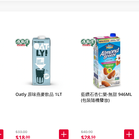
Oatly 原味燕麥飲品 1LT
藍鑽石杏仁樂-無甜 946ML
(包裝隨機發放)
$33.00
$40.90
$18
$28
.00
.50