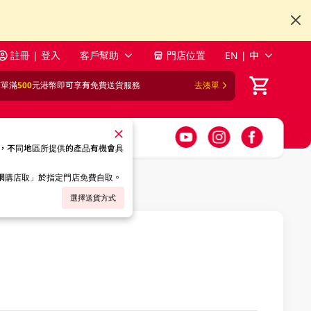
註冊 | 登入
客戶幫助
門店位置
EN | 中
訂單滿
500
元港幣即可享有免費送貨服務
去湊單
，不同地區所提供的產品有機會具
「網購店取」於指定門店免費自取。
選擇送貨方式