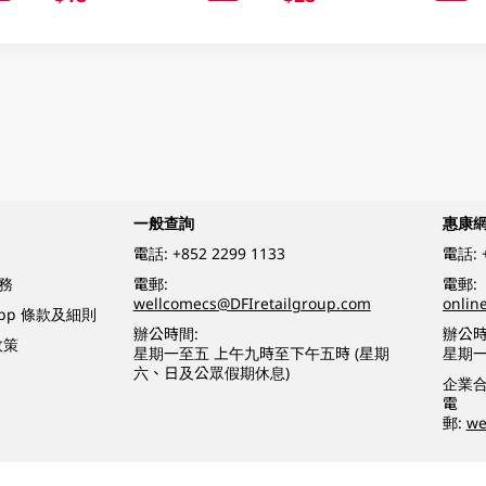
一般查詢
惠康
電話:
+852 2299 1133
電話:
務
電郵:
電郵:
wellcomecs@DFIretailgroup.com
onlin
App 條款及細則
辦公時間:
辦公時
政策
星期一至五 上午九時至下午五時 (星期
星期一
六、日及公眾假期休息)
企業
電
郵:
we