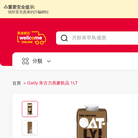
重要安全提示:
慎防冒充惠康的詐騙網站
V
alid Until 30 June 2026
分類
Oatly 朱古力燕麥飲品 1LT
首頁
>