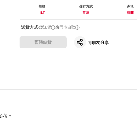
規格
儲存方式
產地
1LT
常溫
荷蘭
送貨方式
送貨
門市自取
暫時缺貨
同朋友分享
參考。