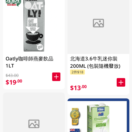
Oatly咖啡師燕麥飲品
北海道3.6牛乳迷你裝
1LT
200ML (包裝隨機發放)
2件$18
$43.00
$19
.00
$13
.00