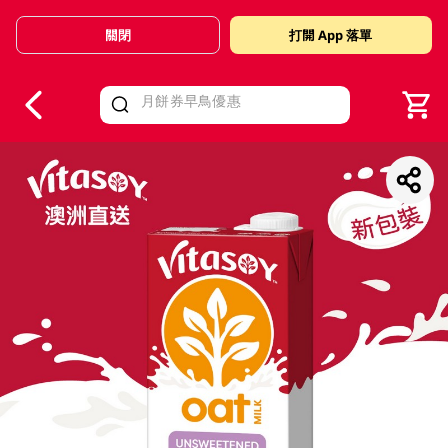
關閉
打開 App 落單
V
alid Until 30 June 2026