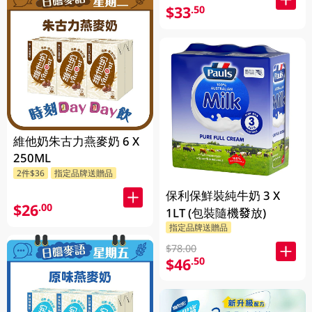
$33
.50
維他奶朱古力燕麥奶 6 X
250ML
2件$36
指定品牌送贈品
保利保鮮裝純牛奶 3 X
$26
.00
1LT (包裝隨機發放)
指定品牌送贈品
$78.00
$46
.50