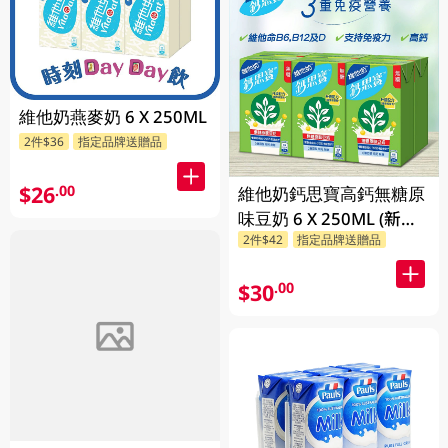
維他奶燕麥奶 6 X 250ML
2件$36
指定品牌送贈品
$26
.00
維他奶鈣思寶高鈣無糖原
味豆奶 6 X 250ML (新舊
2件$42
指定品牌送贈品
包裝隨機發貨)
$30
.00