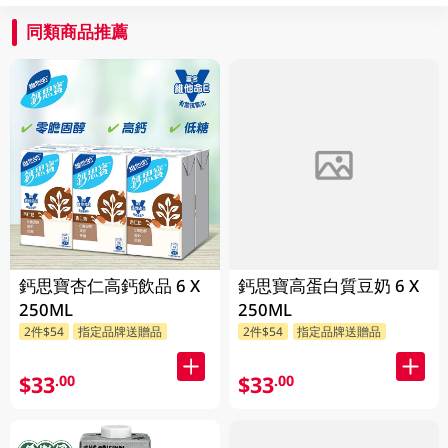
同類商品推薦
鈣思寶杏仁高鈣飲品 6 X
鈣思寶高蛋白質豆奶 6 X
250ML
250ML
2件$54
指定品牌送贈品
2件$54
指定品牌送贈品
$33
$33
.00
.00