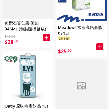
藍鑽石杏仁樂-無甜
Meadows 常溫高鈣低脂
946ML (包裝隨機發放)
奶 1LT
$40.90
3件$45
$28
.50
$25
.50
Oatly 原味燕麥飲品 1LT