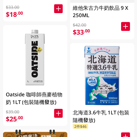
維他朱古力牛奶飲品 9 X
$33.00
$18
.00
250ML
$42.00
$33
.00
Oatside 咖啡師燕麥植物
奶 1LT (包裝隨機發放)
北海道3.6牛乳 1LT (包裝
$39.00
$25
.00
隨機發放)
2件$46