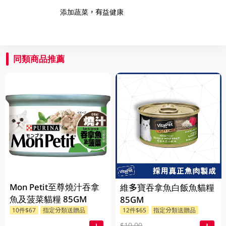
添加蔬菜，有益健康
同類商品推薦
Mon Petit至尊燒汁吞拿
維多寶吞拿魚白飯魚貓糧
魚及菠菜貓糧 85GM
85GM
10件$67
指定分類送贈品
12件$65
指定分類送贈品
$10.00