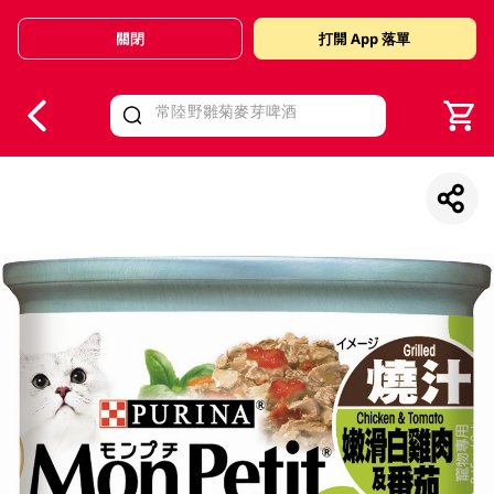
關閉
打開 App 落單
V
alid Until 30 June 2026