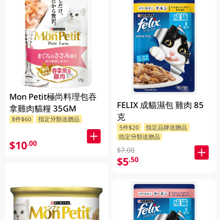
Mon Petit極尚料理包吞
FELIX 成貓濕包 雞肉 85
拿雞肉貓糧 35GM
克
8件$60
指定分類送贈品
5件$20
指定品牌送贈品
指定分類送贈品
$10
.00
$7.00
$5
.50