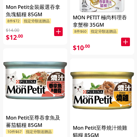
Mon Petit金裝嚴選吞拿
魚塊貓糧 85GM
MON PETIT 極尚料理吞
8件$72
指定分類送贈品
拿蟹柳 35GM
$14.00
8件$60
指定分類送贈品
$12
.00
$10
.00
Mon Petit至尊吞拿魚及
蕃茄貓糧 85GM
Mon Petit至尊燒汁燒雞
10件$67
指定分類送贈品
貓糧 85GM