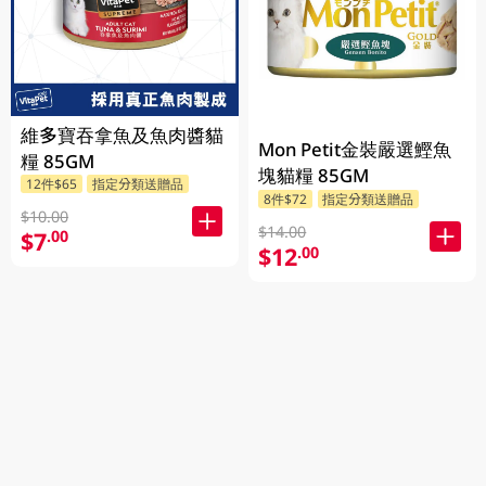
維多寶吞拿魚及魚肉醬貓
Mon Petit金裝嚴選鰹魚
糧 85GM
塊貓糧 85GM
12件$65
指定分類送贈品
8件$72
指定分類送贈品
$10.00
$14.00
$7
.00
$12
.00