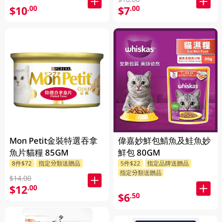
$10
$7
.00
.00
Mon Petit金裝特選吞拿
偉嘉妙鮮包鯖魚及鮭魚妙
魚片貓糧 85GM
鮮包 80GM
8件$72
指定分類送贈品
5件$22
指定品牌送贈品
指定分類送贈品
$14.00
$12
.00
$6
.50