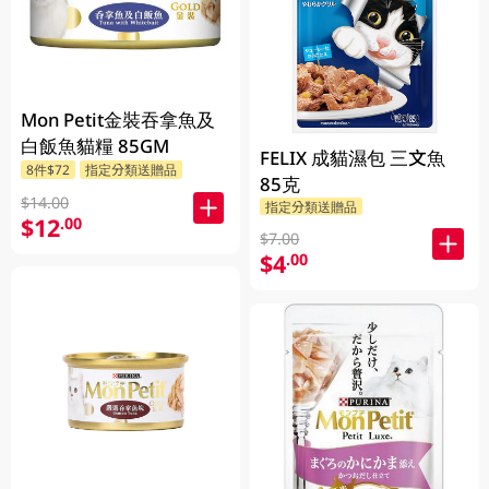
Mon Petit金裝吞拿魚及
白飯魚貓糧 85GM
FELIX 成貓濕包 三文魚
8件$72
指定分類送贈品
85克
$14.00
指定分類送贈品
$12
.00
$7.00
$4
.00