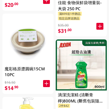
佳能 食物保鮮袋增量裝-
$20
.00
大袋 250 PC
滿$99送1件贈品
指定品牌送贈品
$35.00
$31
.00
魔彩格原槳圓碗15CM
10PC
$16.50
$14
.90
滴潔洗潔精 (清新青
檸)800ML (新舊包裝隨機
2件$42
發貨)