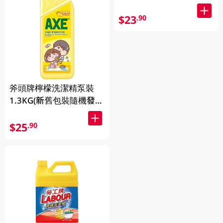
$23
.90
斧頭牌檸檬洗潔精泵裝
1.3KG(新舊包裝隨機發
送)
$25
.90