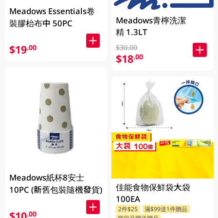
Meadows Essentials卷
Meadows青檸洗潔
裝膠枱布中 50PC
精 1.3LT
$19
.00
$30.00
$18
.00
Meadows紙杯8安士
佳能食物保鮮袋大袋
10PC (新舊包裝隨機發貨)
100EA
2件$25
滿$99送1件贈品
$10
.00
指定品牌送贈品