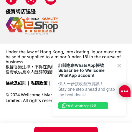
優質纲店認證
Under the law of Hong Kong, intoxicating liquor must not
be sold or supplied to a minor (under 18) in the course of
business.
訂閱惠康WhatsApp帳號
根據香港法律，不得在業務過程中，向未成年人 (18 歲以下人士)
Subscribe to Wellcome
售賣或供應令人醺醉的酒類。
WhatApp account
條款及細則
|
私隱政策
|
DFI零售集團
快人一步接收至抵資訊！
Stay one step ahead and grab
the best deals!
© 2024 Wellcome / Market Place. The Dairy Farm Company
Limited. All rights reserved.
連結 WhatsApp 帳號