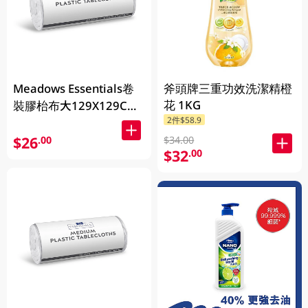
Meadows Essentials卷
斧頭牌三重功效洗潔精橙
花 1KG
裝膠枱布大129X129CM
2件$58.9
50PC
$26
.00
$34.00
$32
.00