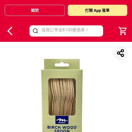
關閉
打開 App 落單
V
alid Until 30 June 2026