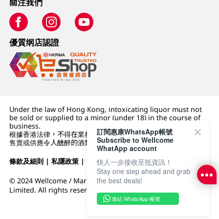
關注我們
優質纲店認證
Under the law of Hong Kong, intoxicating liquor must not
be sold or supplied to a minor (under 18) in the course of
business.
訂閱惠康WhatsApp帳號
根據香港法律，不得在業務過程中，向未成年人 (18 歲以下人士)
Subscribe to Wellcome
售賣或供應令人醺醉的酒類。
WhatApp account
條款及細則
|
私隱政策
|
DFI零售集團
快人一步接收至抵資訊！
Stay one step ahead and grab
the best deals!
© 2024 Wellcome / Market Place. The Dairy Farm Company
Limited. All rights reserved.
連結 WhatsApp 帳號