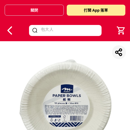
關閉
打開 App 落單
V
alid Until 30 June 2026