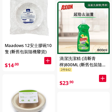
Maadows 12安士膠碗10
隻 (新舊包裝隨機發貨)
滴潔洗潔精 (清新青
$14
.00
檸)800ML (新舊包裝隨機
2件$42
發貨)
$23
.90