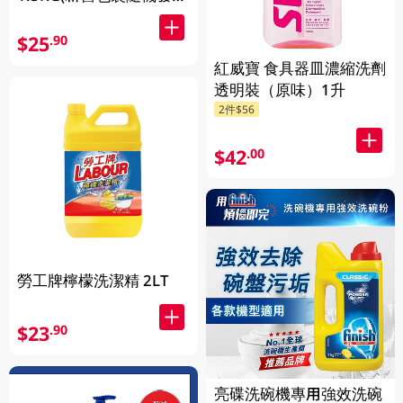
送)
$25
.90
紅威寶 食具器皿濃縮洗劑
透明裝（原味）1升
2件$56
$42
.00
勞工牌檸檬洗潔精 2LT
$23
.90
亮碟洗碗機專用強效洗碗