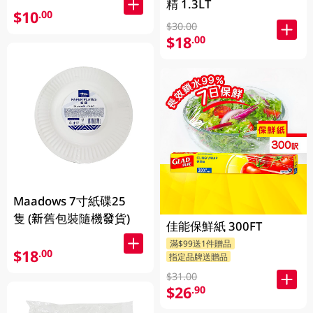
精 1.3LT
$10
.00
$30.00
$18
.00
Maadows 7寸紙碟25
隻 (新舊包裝隨機發貨)
佳能保鮮紙 300FT
滿$99送1件贈品
$18
.00
指定品牌送贈品
$31.00
$26
.90