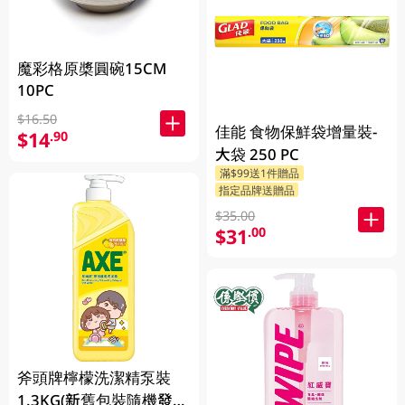
魔彩格原槳圓碗15CM
10PC
$16.50
佳能 食物保鮮袋增量裝-
$14
.90
大袋 250 PC
滿$99送1件贈品
指定品牌送贈品
$35.00
$31
.00
斧頭牌檸檬洗潔精泵裝
1.3KG(新舊包裝隨機發