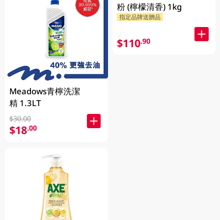
粉 (檸檬清香) 1kg
指定品牌送贈品
$110
.90
Meadows青檸洗潔
精 1.3LT
$30.00
$18
.00