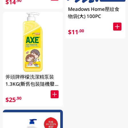
$14
.90
Meadows Home壓紋食
物袋(大) 100PC
$11
.00
斧頭牌檸檬洗潔精泵裝
1.3KG(新舊包裝隨機發
送)
$25
.90