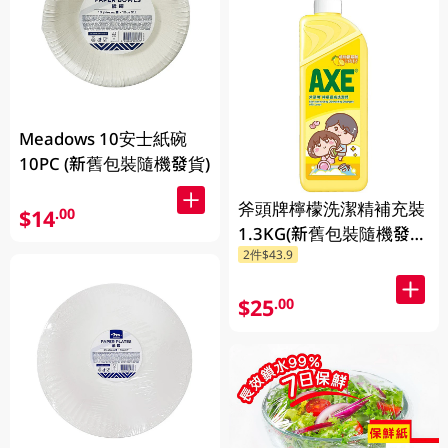
Meadows 10安士紙碗
10PC (新舊包裝隨機發貨)
斧頭牌檸檬洗潔精補充裝
$14
.00
1.3KG(新舊包裝隨機發
2件$43.9
送)
$25
.00