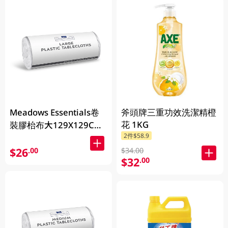
Meadows Essentials卷
斧頭牌三重功效洗潔精橙
花 1KG
裝膠枱布大129X129CM
2件$58.9
50PC
$26
.00
$34.00
$32
.00