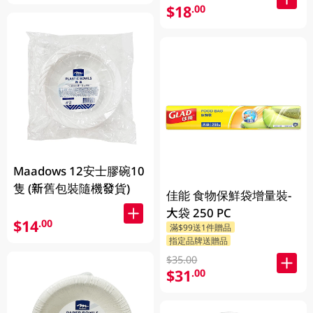
$18
.00
Maadows 12安士膠碗10
隻 (新舊包裝隨機發貨)
佳能 食物保鮮袋增量裝-
大袋 250 PC
$14
.00
滿$99送1件贈品
指定品牌送贈品
$35.00
$31
.00