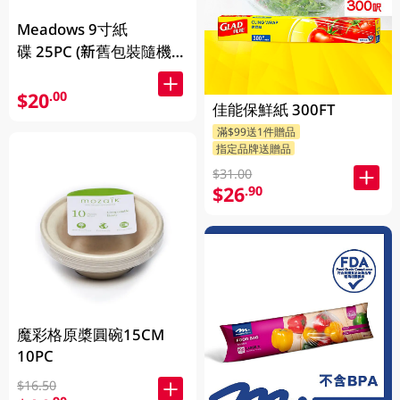
Meadows 9寸紙
碟 25PC (新舊包裝隨機發
貨
$20
.00
佳能保鮮紙 300FT
滿$99送1件贈品
指定品牌送贈品
$31.00
$26
.90
魔彩格原槳圓碗15CM
10PC
$16.50