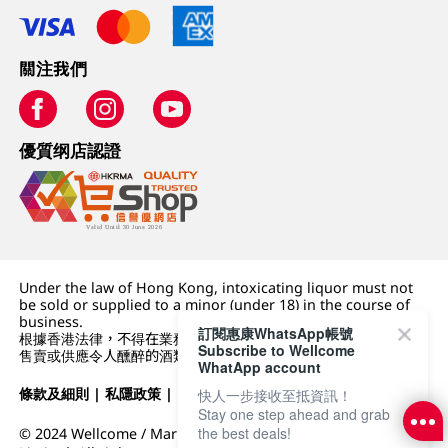
關注我們
優質纲店認證
Under the law of Hong Kong, intoxicating liquor must not
be sold or supplied to a minor (under 18) in the course of
business.
訂閱惠康WhatsApp帳號
根據香港法律，不得在業務過程中，向未成年人 (18 歲以下人士)
Subscribe to Wellcome
售賣或供應令人醺醉的酒類。
WhatApp account
條款及細則
|
私隱政策
|
DFI零售集團
快人一步接收至抵資訊！
Stay one step ahead and grab
the best deals!
© 2024 Wellcome / Market Place. The Dairy Farm Company