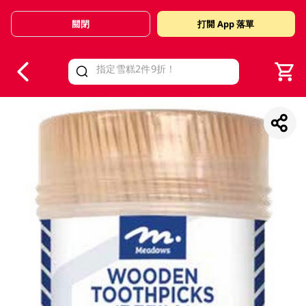
關閉
打開 App 落單
V
alid Until 30 June 2026