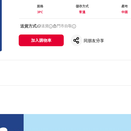
規格
儲存方式
產地
3PC
常溫
中國
送貨方式
送貨
門市自取
加入購物車
同朋友分享