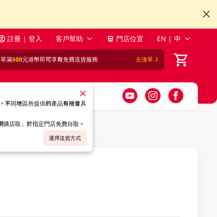
註冊 | 登入
客戶幫助
門店位置
EN | 中
訂單滿
500
元港幣即可享有免費送貨服務
去湊單
，不同地區所提供的產品有機會具
「網購店取」於指定門店免費自取。
選擇送貨方式