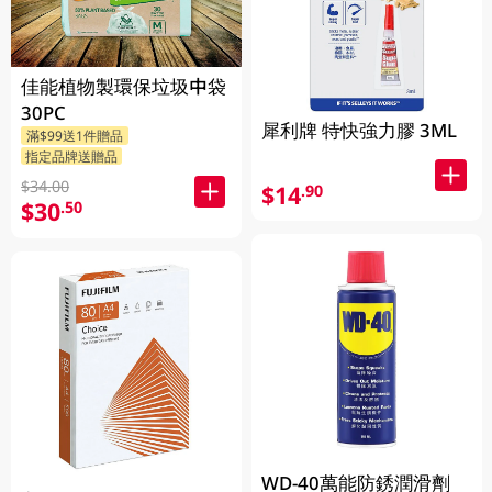
佳能植物製環保垃圾中袋
30PC
犀利牌 特快強力膠 3ML
滿$99送1件贈品
指定品牌送贈品
$34.00
$14
.90
$30
.50
WD-40萬能防銹潤滑劑