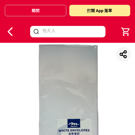
關閉
打開 App 落單
V
alid Until 30 June 2026