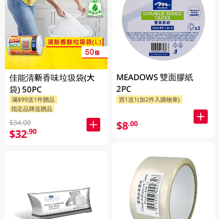
MEADOWS 雙面膠紙
佳能清新香味垃圾袋(大
2PC
袋) 50PC
滿$99送1件贈品
買1送1(加2件入購物車)
指定品牌送贈品
$34.00
$8
.00
$32
.90