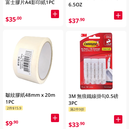
富士膠片A4影印紙1PC
6.5OZ
$35
.00
$37
.90
皺紋膠紙48mm x 20m
3M 無痕鐵線掛勾0.5磅
1PC
3PC
2件$15.9
滿2件9折
$9
.90
$33
.90