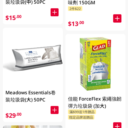
裝垃圾袋(中) 50PC
味劑 150GM
2件$22
$15
.00
$13
.00
Meadows Essentials卷
佳能 ForceFlex 索繩強韌
裝垃圾袋(大) 50PC
彈力垃圾袋 (加大)
滿$99送1件贈品
$29
.00
指定品牌送贈品