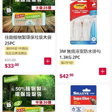
佳能植物製環保垃圾大袋
25PC
滿$99送1件贈品
3M 無痕浴室防水掛勾
指定品牌送贈品
1.3KG 2PC
$37.00
滿2件9折
$33
.00
$42
.90