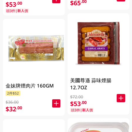
$65
.00
$53
.00
頭3件|新人價
美國尊遜 蒜味煙腸
金妹牌煙肉片 160GM
12.7OZ
2件$52
$72.00
$53
$36.00
.00
$32
.00
頭3件|新人價