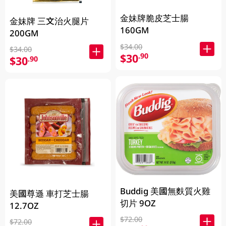
金妹牌脆皮芝士腸
金妹牌 三文治火腿片
160GM
200GM
$34.00
$34.00
$30
.90
$30
.90
Buddig 美國無麩質火雞
美國尊遜 車打芝士腸
切片 9OZ
12.7OZ
$72.00
$72.00