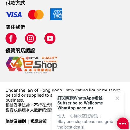
付款方式
關注我們
優質纲店認證
Under the law of Hong Kong, intoxicating liquor must not
be sold or supplied to a minor (under 18) in the course of
訂閱惠康WhatsApp帳號
business.
Subscribe to Wellcome
根據香港法律，不得在業務過程中，向未成年人 (18 歲以下人士)
WhatApp account
售賣或供應令人醺醉的酒類。
快人一步接收至抵資訊！
條款及細則
|
私隱政策
|
DFI零售集團
Stay one step ahead and grab
the best deals!