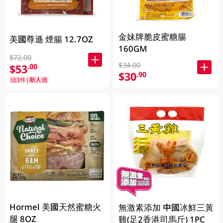
金妹牌脆皮蜜糖腸
美國尊遜 煙腸 12.7OZ
160GM
$72.00
$34.00
$53
.00
$30
.90
頭3件|新人價
Hormel 美國天然蜜糖火
無激素添加 中國冰鮮三黃
腿 8OZ
雞(足2香港司馬斤) 1PC