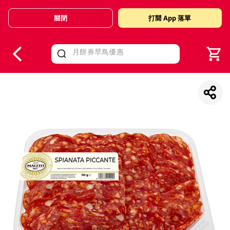
關閉
打開 App 落單
V
alid Until 30 June 2026