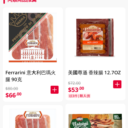
Ferrarini 意大利巴瑪火
美國尊遜 香辣腸 12.7OZ
腿 90克
$72.00
$53
.00
$80.00
$66
.00
頭3件|新人價