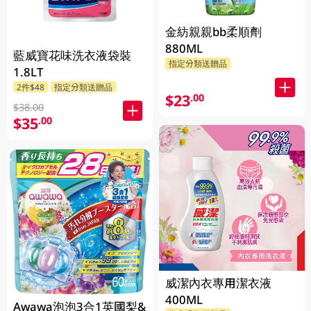
金紡親親bb柔順劑
880ML
藍威寶花味洗衣液袋裝
指定分類送贈品
1.8LT
2件$48
指定分類送贈品
$23
.00
$38.00
$35
.00
威潔內衣專用潔衣液
400ML
Awawa泡泡3合1英國梨&