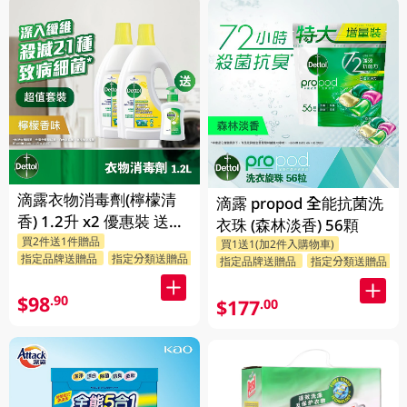
滴露衣物消毒劑(檸檬清
滴露 propod 全能抗菌洗
香) 1.2升 x2 優惠裝 送贈
衣珠 (森林淡香) 56顆
買2件送1件贈品
品 (贈品隨機發送)
買1送1(加2件入購物車)
指定品牌送贈品
指定分類送贈品
指定品牌送贈品
指定分類送贈品
$98
.90
$177
.00