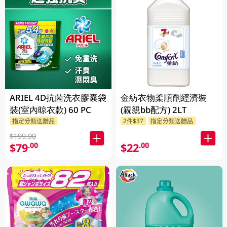
ARIEL 4D抗菌洗衣膠囊袋
金紡衣物柔順劑經濟裝
裝(室內晾衣款) 60 PC
(親親bb配方) 2LT
指定分類送贈品
2件$37
指定分類送贈品
$199.90
$79
$22
.00
.00