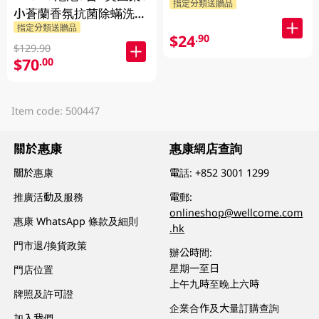
指定分類送贈品
小蒼蘭香氛抗菌除蟎洗衣
指定分類送贈品
珠 60PC
$24
.90
$129.90
$70
.00
Item code: 500447
關於惠康
惠康網店查詢
關於惠康
電話:
+852 3001 1299
推廣活動及服務
電郵:
onlineshop@wellcome.com
惠康 WhatsApp 條款及細則
.hk
門市退/換貨政策
辦公時間:
星期一至日
門店位置
上午九時至晚上六時
牌照及許可證
企業合作及大量訂購查詢
加入我們