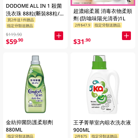
DODOME ALL IN 1 殺菌
超濃縮柔麗 消毒衣物柔順
洗衣珠 88粒(新裝88粒/舊
劑 (防噏味陽光清香)1L
買2件送1件贈品
裝72粒隨機發貨)
2件$47.9
指定分類送贈品
指定分類送贈品
$119.90
$59
$31
.90
.90
金紡抑菌防護柔順劑
王子菁華室內晾衣洗衣液
880ML
900ML
指定分類送贈品
2件$75
指定分類送贈品