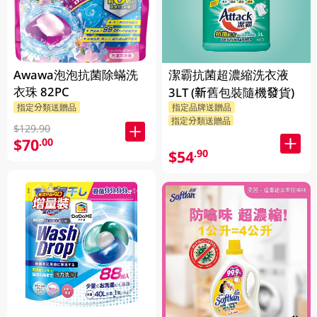
Awawa泡泡抗菌除蟎洗
潔霸抗菌超濃縮洗衣液
衣珠 82PC
3LT (新舊包裝隨機發貨)
指定分類送贈品
指定品牌送贈品
指定分類送贈品
$129.90
$70
.00
$54
.90