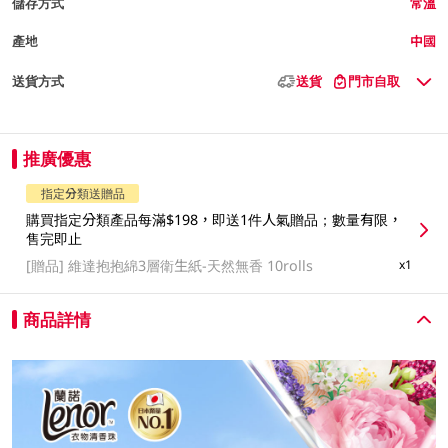
儲存方式
常溫
產地
中國
送貨方式
送貨
門市自取
推廣優惠
指定分類送贈品
購買指定分類產品每滿$198，即送1件人氣贈品；數量有限，
售完即止
[贈品]
維達抱抱綿3層衛生紙-天然無香 10rolls
x1
商品詳情