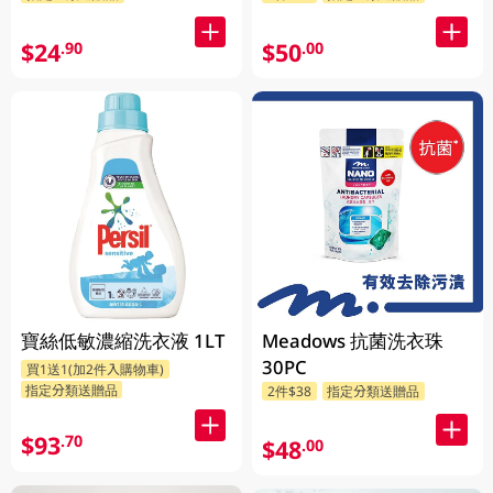
$24
$50
.90
.00
寶絲低敏濃縮洗衣液 1LT
Meadows 抗菌洗衣珠
30PC
買1送1(加2件入購物車)
指定分類送贈品
2件$38
指定分類送贈品
$93
.70
$48
.00