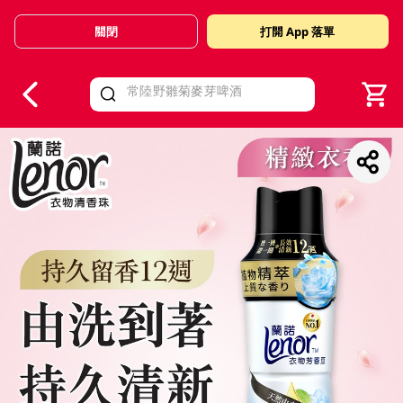
關閉
打開 App 落單
V
alid Until 30 June 2026