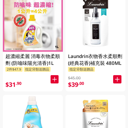
超濃縮柔麗 消毒衣物柔順
Laundrin衣物香水柔順劑
劑 (防噏味陽光清香)1L
(經典花香)補充裝 480ML
2件$47.9
指定分類送贈品
指定分類送贈品
$45.00
$31
$39
.90
.00