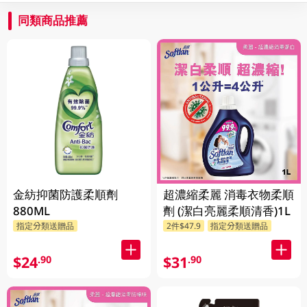
同類商品推薦
金紡抑菌防護柔順劑
超濃縮柔麗 消毒衣物柔順
880ML
劑 (潔白亮麗柔順清香)1L
指定分類送贈品
2件$47.9
指定分類送贈品
$24
$31
.90
.90