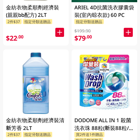
金紡衣物柔順劑經濟裝
ARIEL 4D抗菌洗衣膠囊袋
(親親bb配方) 2LT
裝(室內晾衣款) 60 PC
2件$37
指定分類送贈品
指定分類送贈品
$199.90
$22
$79
.00
.00
金紡衣物柔順劑經濟裝清
DODOME ALL IN 1 殺菌
新芳香 2LT
洗衣珠 88粒(新裝88粒/舊
2件$37
指定分類送贈品
買2件送1件贈品
裝72粒隨機發貨)