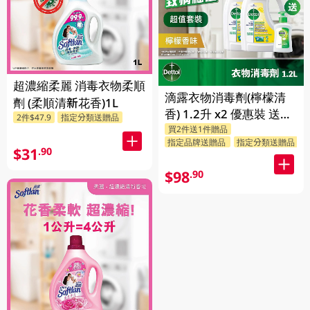
超濃縮柔麗 消毒衣物柔順
滴露衣物消毒劑(檸檬清
劑 (柔順清新花香)1L
香) 1.2升 x2 優惠裝 送贈
2件$47.9
指定分類送贈品
買2件送1件贈品
品 (贈品隨機發送)
指定品牌送贈品
指定分類送贈品
$31
.90
$98
.90