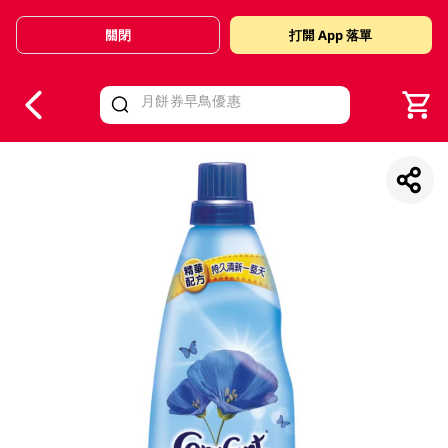
關閉
打開 App 落單
V
alid Until 30 June 2026