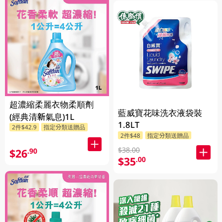
超濃縮柔麗衣物柔順劑
藍威寶花味洗衣液袋裝
(經典清新氣息)1L
1.8LT
2件$42.9
指定分類送贈品
2件$48
指定分類送贈品
$38.00
$26
.90
$35
.00