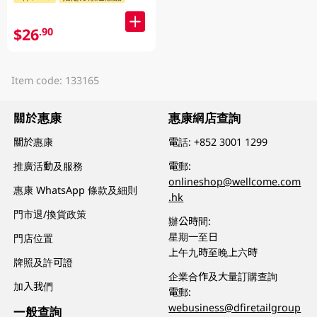
$26
.90
Item code: 133165
關於惠康
惠康網店查詢
關於惠康
電話:
+852 3001 1299
推廣活動及服務
電郵:
onlineshop@wellcome.com
惠康 WhatsApp 條款及細則
.hk
門市退/換貨政策
辦公時間:
星期一至日
門店位置
上午九時至晚上六時
牌照及許可證
企業合作及大量訂購查詢
加入我們
電郵:
webusiness@dfiretailgroup
一般查詢