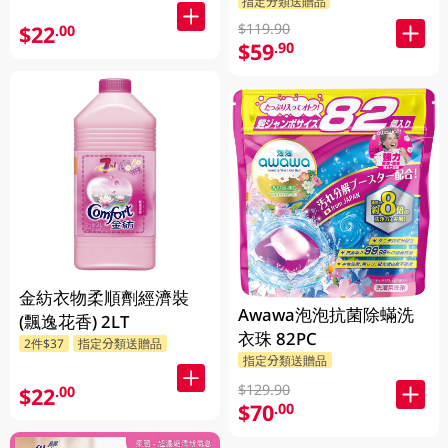
指定分類送贈品
$119.90
$22
.00
$59
.90
金紡衣物柔順劑經濟裝
Awawa泡泡抗菌除蟎洗
(飄逸花香) 2LT
衣珠 82PC
2件$37
指定分類送贈品
指定分類送贈品
$129.90
$22
.00
$70
.00