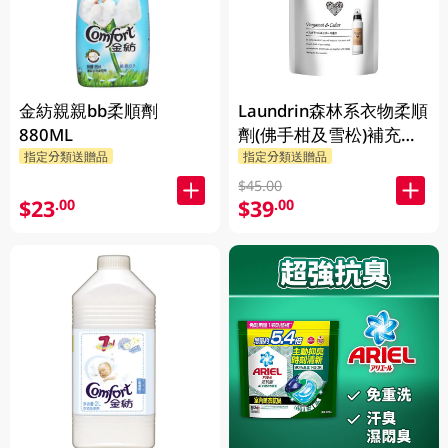
金紡親親bb柔順劑
Laundrin森林系衣物柔順
880ML
劑(佛手柑及雪松)補充裝
430ML
指定分類送贈品
指定分類送贈品
$45.00
$23
$39
.00
.00