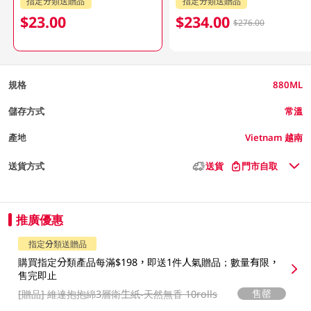
指定分類送贈品
指定分類送贈品
$23.00
$234.00
$276.00
規格
880ML
儲存方式
常溫
產地
Vietnam 越南
送貨方式
送貨
門市自取
推廣優惠
指定分類送贈品
購買指定分類產品每滿$198，即送1件人氣贈品；數量有限，
售完即止
售罄
[贈品]
維達抱抱綿3層衛生紙-天然無香 10rolls