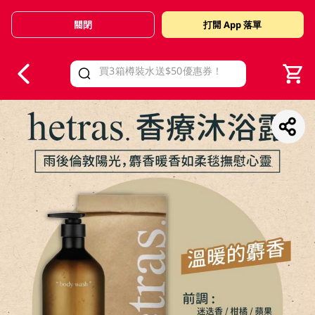
關閉
打開 App 落單
V
alid Until 30 June 2026