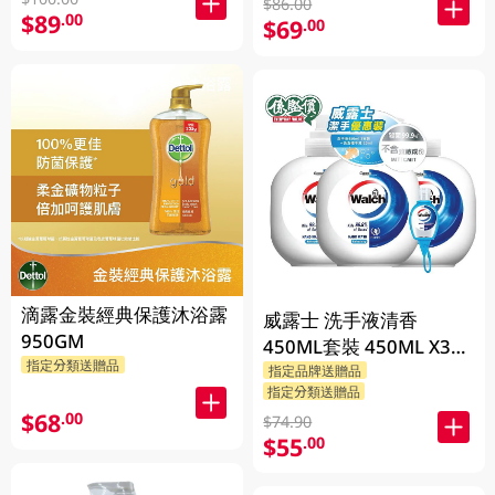
$86.00
$89
.00
$69
.00
滴露金裝經典保護沐浴露
威露士 洗手液清香
950GM
450ML套裝 450ML X3
指定分類送贈品
BP
指定品牌送贈品
指定分類送贈品
$68
.00
$74.90
$55
.00