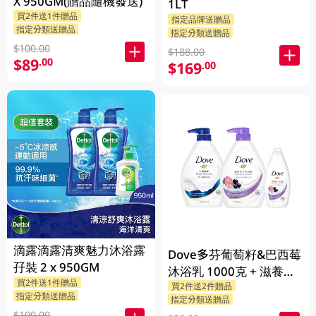
X 950GM(贈品隨機發送)
1LT
買2件送1件贈品
指定品牌送贈品
指定分類送贈品
指定分類送贈品
$100.00
$188.00
$89
.00
$169
.00
滴露滴露清爽魅力沐浴露
Dove多芬葡萄籽&巴西莓
孖裝 2 x 950GM
沐浴乳 1000克 + 滋養柔
買2件送1件贈品
買2件送2件贈品
嫰沐浴乳 1000克 + 隨機
指定分類送贈品
指定分類送贈品
贈品 200克
$100.00