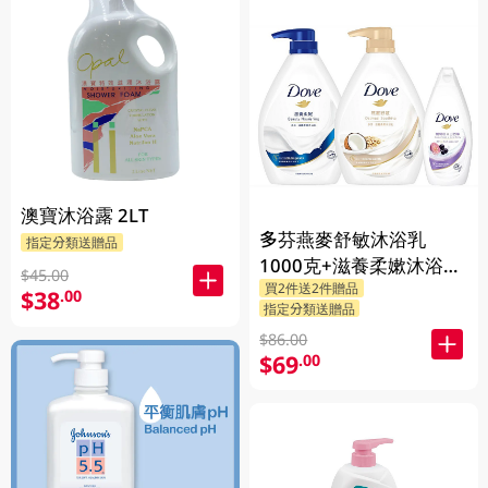
澳寶沐浴露 2LT
多芬燕麥舒敏沐浴乳
指定分類送贈品
1000克+滋養柔嫰沐浴乳
$45.00
買2件送2件贈品
1000克+Dove沐浴乳200
$38
.00
指定分類送贈品
克 (隨機發送) 1PK
$86.00
$69
.00