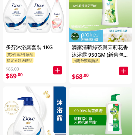
多芬沐浴露套裝 1KG
滴露清新綠茶與茉莉花香
沐浴露 950GM (新舊包裝
買2件送2件贈品
指定分類送贈品
指定分類送贈品
隨機發貨)
$86.00
$69
.00
$68
.00