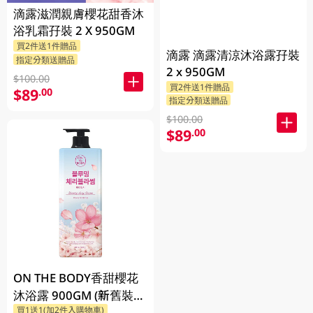
滴露滋潤親膚櫻花甜香沐
浴乳霜孖裝 2 X 950GM
買2件送1件贈品
滴露 滴露清涼沐浴露孖裝
指定分類送贈品
2 x 950GM
$100.00
買2件送1件贈品
$89
.00
指定分類送贈品
$100.00
$89
.00
ON THE BODY香甜櫻花
沐浴露 900GM (新舊裝隨
買1送1(加2件入購物車)
機發貨)