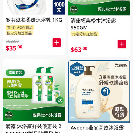
多芬滋養柔嫩沐浴乳 1KG
滴露經典松木沐浴露
950GM
買4件送2件贈品
指定分類送贈品
指定分類送贈品
$62.00
$35
.00
$63
.00
滴露 沐浴露孖裝優惠裝 2
Aveeno燕麥高效沐浴露