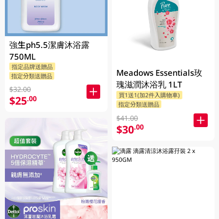
強生ph5.5潔膚沐浴露
750ML
指定品牌送贈品
Meadows Essentials玫
指定分類送贈品
瑰滋潤沐浴乳 1LT
$32.00
買1送1(加2件入購物車)
$25
.00
指定分類送贈品
$41.00
$30
.00