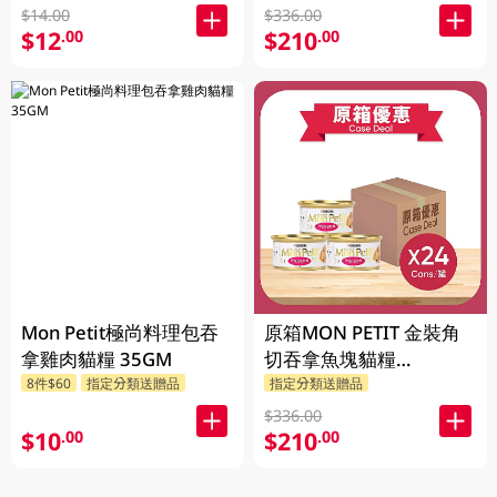
$14.00
$336.00
$12
$210
.00
.00
Mon Petit極尚料理包吞
原箱MON PETIT 金裝角
拿雞肉貓糧 35GM
切吞拿魚塊貓糧
24X85GM
8件$60
指定分類送贈品
指定分類送贈品
$336.00
$10
$210
.00
.00