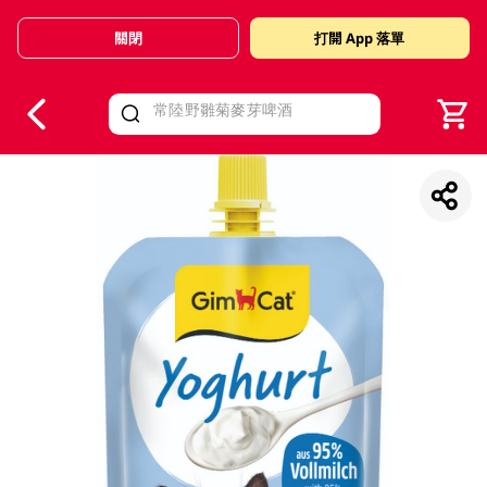
關閉
打開 App 落單
V
alid Until 30 June 2026