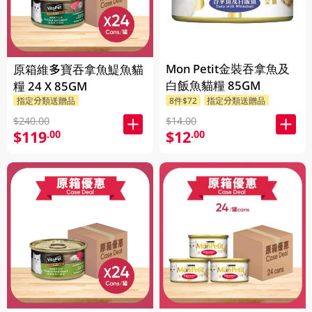
Mon Petit金裝吞拿魚及
原箱維多寶吞拿魚鯷魚貓
白飯魚貓糧 85GM
糧 24 X 85GM
指定分類送贈品
8件$72
指定分類送贈品
$240.00
$14.00
$119
$12
.00
.00