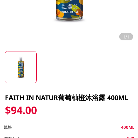
1/1
FAITH IN NATUR葡萄柚橙沐浴露 400ML
$94.00
規格
400ML