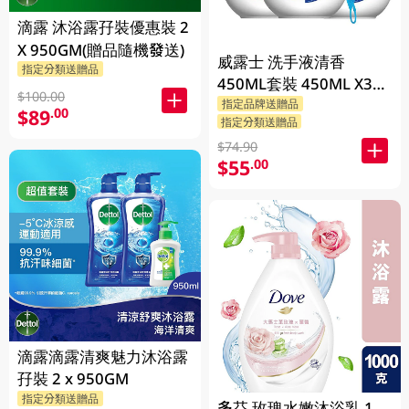
滴露 沐浴露孖裝優惠裝 2
X 950GM(贈品隨機發送)
威露士 洗手液清香
指定分類送贈品
450ML套裝 450ML X3
$100.00
BP
指定品牌送贈品
$89
.00
指定分類送贈品
$74.90
$55
.00
滴露滴露清爽魅力沐浴露
孖裝 2 x 950GM
指定分類送贈品
多芬 玫瑰水嫩沐浴乳 1