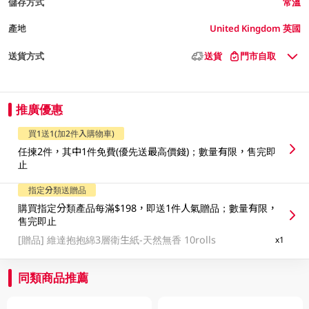
儲存方式
常溫
產地
United Kingdom 英國
送貨方式
送貨
門市自取
推廣優惠
買1送1(加2件入購物車)
任揀2件，其中1件免費(優先送最高價錢)；數量有限，售完即
止
指定分類送贈品
購買指定分類產品每滿$198，即送1件人氣贈品；數量有限，
售完即止
[贈品]
維達抱抱綿3層衛生紙-天然無香 10rolls
x1
同類商品推薦