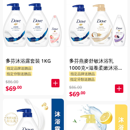
多芬沐浴露套裝 1KG
多芬燕麥舒敏沐浴乳
1000克+滋養柔嫰沐浴乳
指定品牌送贈品
指定分類送贈品
指定品牌送贈品
1000克+Dove沐浴乳200
指定分類送贈品
克 (隨機發送) 1PK
$86.00
$69
.00
$86.00
$69
.00