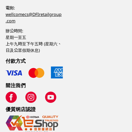
電郵:
wellcomecs@DFIretailgroup
.com
辦公時間:
星期一至五
上午九時至下午五時 (星期六、
日及公眾假期休息)
付款方式
關注我們
優質纲店認證