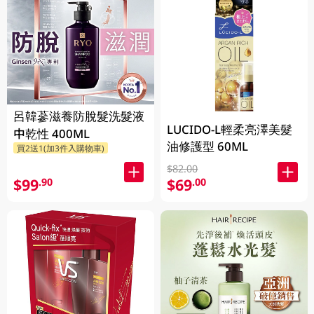
呂韓蔘滋養防脫髮洗髮液
LUCIDO-L輕柔亮澤美髮
中乾性 400ML
油修護型 60ML
買2送1(加3件入購物車)
$82.00
$99
$69
.90
.00