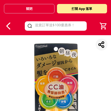
關閉
打開 App 落單
V
alid Until 30 June 2026