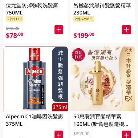
位元堂防掉強韌洗髲露
呂極蔘潤黑補髮護髮精華
750ML
230ML
2件$117
2件$298.5
$98.00
$78
$199
.00
.00
Alpecin C1咖啡因洗髮露
50惠養潤育髮精華素
375ML
160ML (新舊包裝隨機發
貨)
$399.90