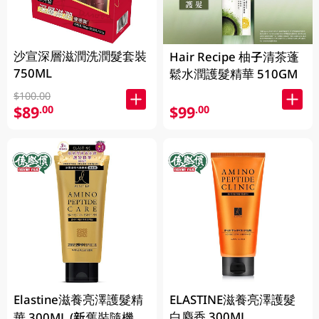
沙宣深層滋潤洗潤髮套裝
Hair Recipe 柚子清茶蓬
750ML
鬆水潤護髮精華 510GM
$100.00
$89
$99
.00
.00
Elastine滋養亮澤護髮精
ELASTINE滋養亮澤護髮
白麝香 300ML
華 300ML (新舊裝隨機發