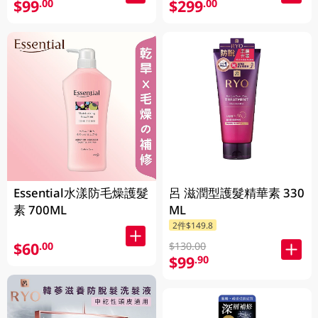
$99
$299
.00
.00
Essential水漾防毛燥護髮
呂 滋潤型護髮精華素 330
素 700ML
ML
2件$149.8
$60
.00
$130.00
$99
.90