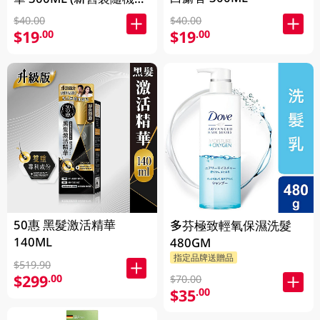
貨)
$40.00
$40.00
$19
$19
.00
.00
50惠 黑髮激活精華
多芬極致輕氧保濕洗髮
140ML
480GM
指定品牌送贈品
$519.90
$299
.00
$70.00
$35
.00