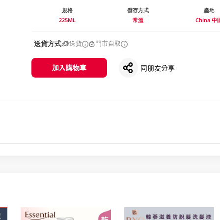
規格
儲存方式
產地
225ML
常溫
China 中
送貨方式
送貨
門市自取
加入購物車
同朋友分享