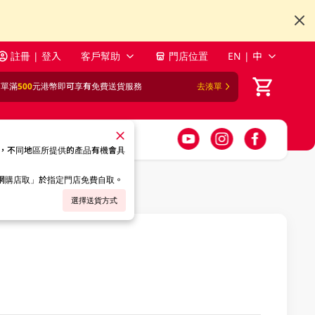
註冊 | 登入
客戶幫助
門店位置
EN | 中
訂單滿
500
元港幣即可享有免費送貨服務
去湊單
，不同地區所提供的產品有機會具
「網購店取」於指定門店免費自取。
選擇送貨方式