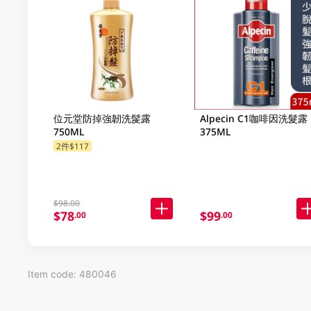
位元堂防掉強韌洗髲露
Alpecin C1咖啡因洗髮露
750ML
375ML
2件$117
$98.00
$78
$99
.00
.00
Item code: 480046