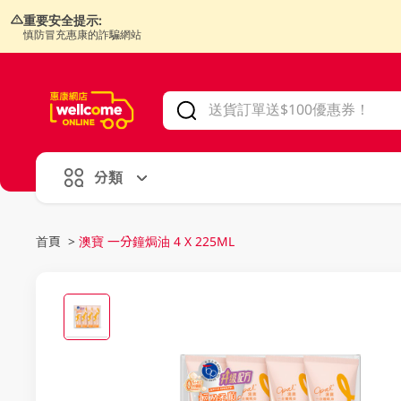
重要安全提示:
慎防冒充惠康的詐騙網站
V
alid Until 30 June 2026
分類
首頁
>
澳寶 一分鐘焗油 4 X 225ML