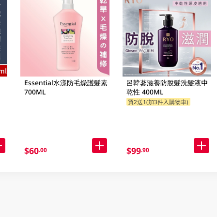
Essential水漾防毛燥護髮素
呂韓蔘滋養防脫髮洗髮液中
700ML
乾性 400ML
買2送1(加3件入購物車)
$60
$99
.00
.90