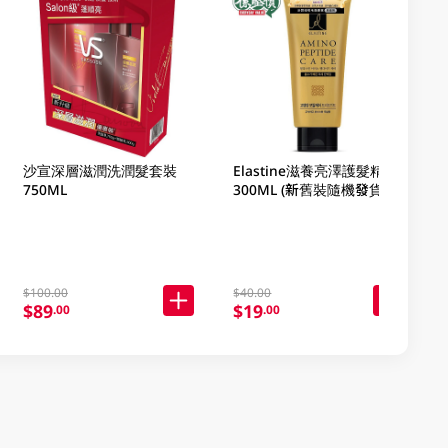
沙宣深層滋潤洗潤髮套裝
Elastine滋養亮澤護髮精華
750ML
300ML (新舊裝隨機發貨)
$100.00
$40.00
$89
$19
.00
.00