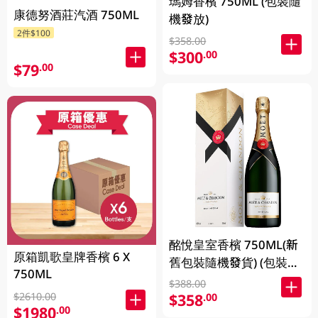
瑪姆香檳 750ML (包裝隨
康德努酒莊汽酒 750ML
機發放)
2件$100
$358.00
$300
.00
$79
.00
酩悅皇室香檳 750ML(新
原箱凱歌皇牌香檳 6 X
舊包裝隨機發貨) (包裝隨
750ML
機發放)
$388.00
$2610.00
$358
.00
$1980
.00