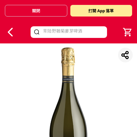
關閉
打開 App 落單
V
alid Until 30 June 2026