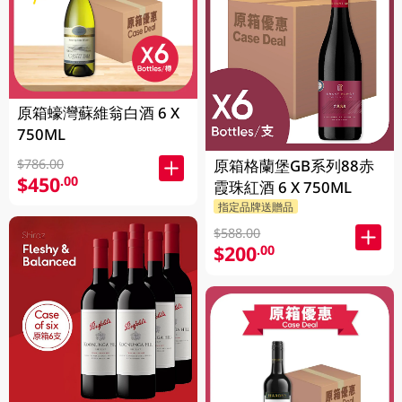
原箱蠔灣蘇維翁白酒 6 X
750ML
原箱格蘭堡GB系列88赤
$786.00
$450
.00
霞珠紅酒 6 X 750ML
指定品牌送贈品
$588.00
$200
.00