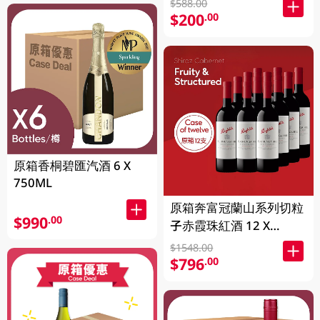
$588.00
$200
.00
原箱香桐碧匯汽酒 6 X
750ML
原箱奔富冠蘭山系列切粒
$990
.00
子赤霞珠紅酒 12 X
750ML
$1548.00
$796
.00