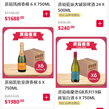
原箱瑪姆香檳 6 X 750ML
原箱藍妹大罐裝啤酒 24 X
500ML
$2148.00
指定品牌送贈品
$1688
.00
$306.00
$240
.00
原箱凱歌皇牌香檳 6 X
750ML
原箱格蘭堡GB系列19蘇
$2610.00
維翁白酒 6 X 750ML
$1980
.00
指定品牌送贈品