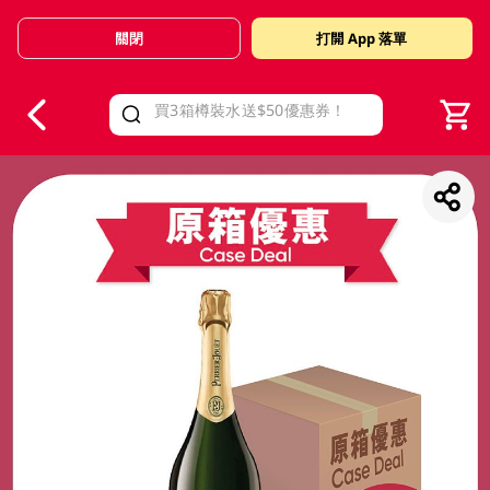
關閉
打開 App 落單
V
alid Until 30 June 2026