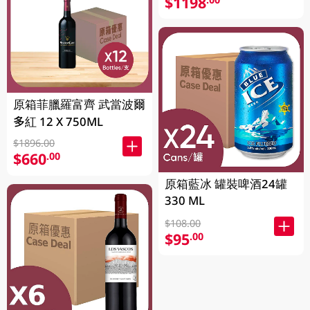
$1198
原箱菲臘羅富齊 武當波爾
多紅 12 X 750ML
$1896.00
$660
.00
原箱藍冰 罐裝啤酒24罐
330 ML
$108.00
$95
.00