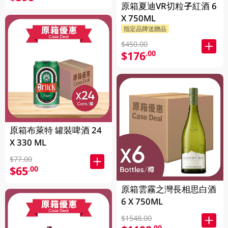
原箱夏迪VR切粒子紅酒 6
X 750ML
指定品牌送贈品
$450.00
$176
.00
原箱布萊特 罐裝啤酒 24
X 330 ML
$77.00
$65
.00
原箱雲霧之灣長相思白酒
6 X 750ML
$1548.00
.00