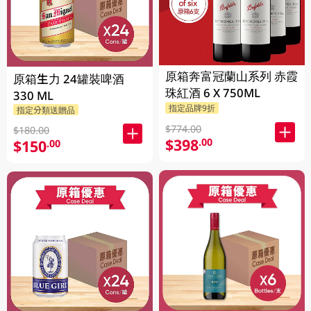
原箱奔富冠蘭山系列 赤霞
原箱生力 24罐裝啤酒
珠紅酒 6 X 750ML
330 ML
指定品牌9折
指定分類送贈品
$774.00
$180.00
$398
.00
$150
.00