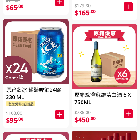
$77.00
$179.80
$65
.00
$165
.80
原箱藍冰 罐裝啤酒24罐
原箱蠔灣蘇維翁白酒 6 X
330 ML
750ML
指定分類送贈品
$786.00
$108.00
$450
.00
$95
.00