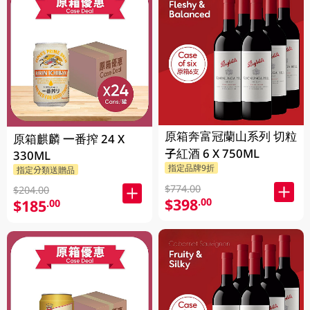
原箱奔富冠蘭山系列 切粒
原箱麒麟 一番搾 24 X
子紅酒 6 X 750ML
330ML
指定品牌9折
指定分類送贈品
$774.00
$204.00
$398
.00
$185
.00