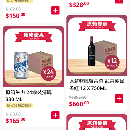
指定分類送贈品
$328
.00
$182.00
$150
.00
原箱菲臘羅富齊 武當波爾
多紅 12 X 750ML
原箱生力 24罐裝清啤
$1896.00
330 ML
$660
.00
指定分類送贈品
$188.00
$165
.00