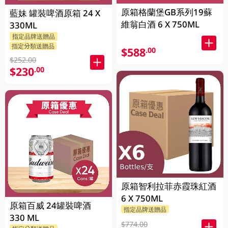
原箱格蘭堡GB系列19蘇
藍妹 罐裝啤酒原箱 24 X
維翁白酒 6 X 750ML
330ML
指定品牌送贈品
指定分類送贈品
$588
.00
$252.00
$230
.00
原箱智利拉菲赤霞珠紅酒
6 X 750ML
原箱百威 24罐裝啤酒
指定品牌送贈品
330 ML
$774.00