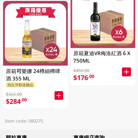
原箱夏迪VR梅洛紅酒 6 X
750ML
原箱可樂娜 24樽細樽啤
$450.00
$176
.00
酒 355 ML
指定分類送贈品
$322.00
$284
.00
Item code: 080275
關於惠康
惠康網店查詢