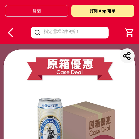
關閉
打開 App 落單
V
alid Until 30 June 2026