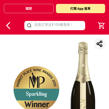
關閉
打開 App 落單
V
alid Until 30 June 2026