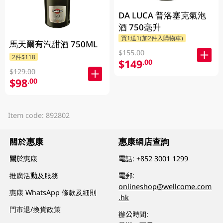
DA LUCA 普洛塞克氣泡
酒 750毫升
買1送1(加2件入購物車)
馬天爾有汽甜酒 750ML
$155.00
2件$118
$149
.00
$129.00
$98
.00
Item code: 892802
關於惠康
惠康網店查詢
關於惠康
電話:
+852 3001 1299
推廣活動及服務
電郵:
onlineshop@wellcome.com
惠康 WhatsApp 條款及細則
.hk
門市退/換貨政策
辦公時間: