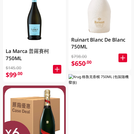
Ruinart Blanc De Blanc
750ML
La Marca 普羅賽柯
$798.00
750ML
$650
.00
$145.00
$99
.00