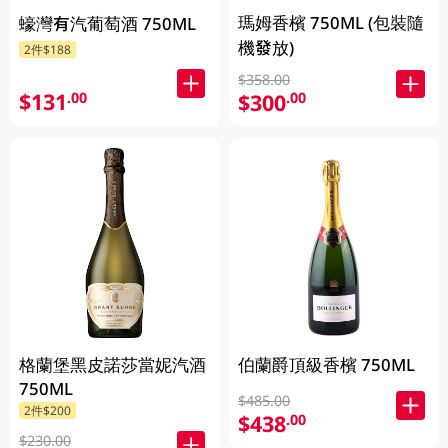
瑪姆香檳 750ML (包裝隨
蠔灣有汽葡萄酒 750ML
機發放)
2件$188
$358.00
$131
$300
.00
.00
格蘭堡黑皮諾莎當妮汽酒
伯蘭爵頂級香檳 750ML
750ML
$485.00
2件$200
$438
.00
$230.00