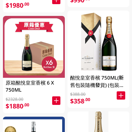
$1980
.00
酩悅皇室香檳 750ML(新
原箱酩悅皇室香檳 6 X
舊包裝隨機發貨) (包裝隨
750ML
機發放)
$388.00
$2328.00
$358
.00
$1880
.00