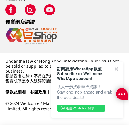
優質纲店認證
Under the law of Hong Kong, intoxicating liquor must not
be sold or supplied to a minor (under 18) in the course of
訂閱惠康WhatsApp帳號
business.
Subscribe to Wellcome
根據香港法律，不得在業務過程中，向未成年人 (18 歲以下人士)
WhatApp account
售賣或供應令人醺醉的酒類。
快人一步接收至抵資訊！
條款及細則
|
私隱政策
|
DFI零售集團
Stay one step ahead and grab
the best deals!
© 2024 Wellcome / Market Place. The Dairy Farm Company
連結 WhatsApp 帳號
Limited. All rights reserved.