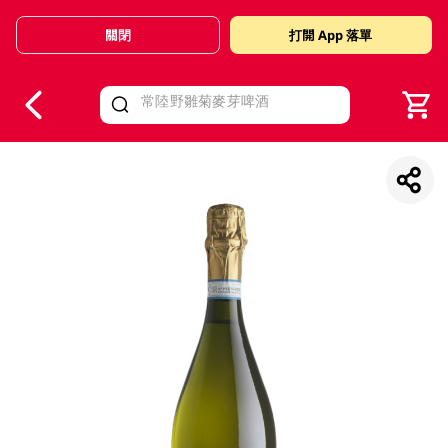
關閉
打開 App 落單
V
alid Until 30 June 2026