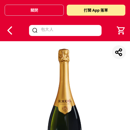
關閉
打開 App 落單
V
alid Until 30 June 2026