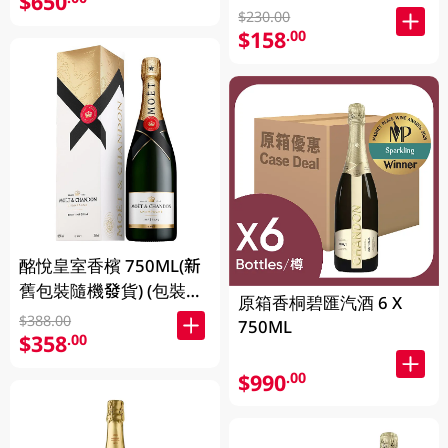
$650
$230.00
$158
.00
酩悅皇室香檳 750ML(新
舊包裝隨機發貨) (包裝隨
原箱香桐碧匯汽酒 6 X
機發放)
$388.00
750ML
$358
.00
$990
.00