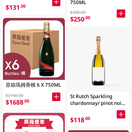
750ML
$131
.00
$388.00
$250
.00
原箱瑪姆香檳 6 X 750ML
$2148.00
St Rutch Sparkling
$1688
.00
chardonnay/ pinot noir
750ML
$118
.00