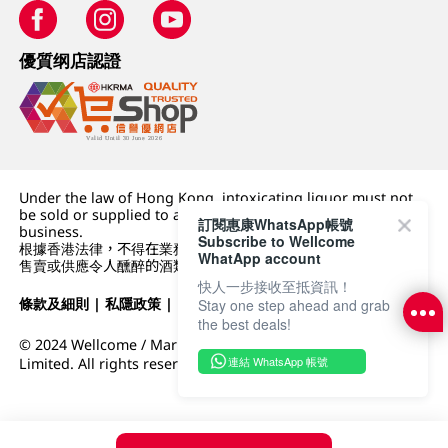
優質纲店認證
Under the law of Hong Kong, intoxicating liquor must not
be sold or supplied to a minor (under 18) in the course of
訂閱惠康WhatsApp帳號
business.
Subscribe to Wellcome
根據香港法律，不得在業務過程中，向未成年人 (18 歲以下人士)
WhatApp account
售賣或供應令人醺醉的酒類。
快人一步接收至抵資訊！
條款及細則
|
私隱政策
|
DFI零售集團
Stay one step ahead and grab
the best deals!
© 2024 Wellcome / Market Place. The Dairy Farm Company
連結 WhatsApp 帳號
Limited. All rights reserved.