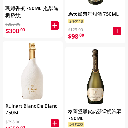
瑪姆香檳 750ML (包裝隨
馬天爾有汽甜酒 750ML
機發放)
2件$118
$358.00
$300
.00
$129.00
$98
.00
Ruinart Blanc De Blanc
格蘭堡黑皮諾莎當妮汽酒
750ML
750ML
$798.00
2件$200
.00