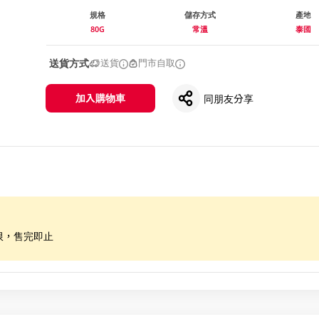
規格
儲存方式
產地
80G
常溫
泰國
送貨方式
送貨
門市自取
加入購物車
同朋友分享
限，售完即止