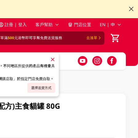
註冊 | 登入
客戶幫助
門店位置
EN | 中
訂單滿
500
元港幣即可享有免費送貨服務
去湊單
，不同地區所提供的產品有機會具
「網購店取」於指定門店免費自取。
選擇送貨方式
配方)主食貓罐 80G