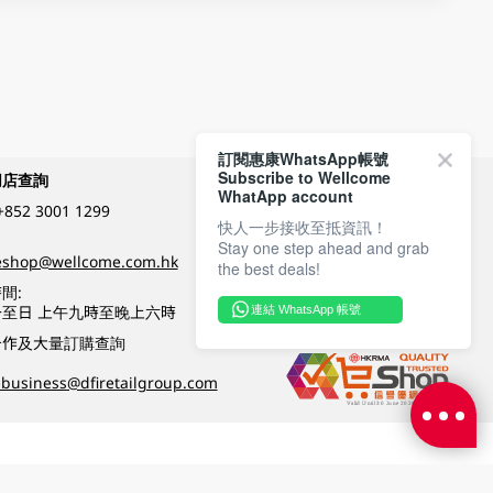
訂閱惠康WhatsApp帳號
Subscribe to Wellcome
網店查詢
付款方式
WhatApp account
+852 3001 1299
快人一步接收至抵資訊！
Stay one step ahead and grab
關注我們
eshop@wellcome.com.hk
the best deals!
間:
至日 上午九時至晚上六時
連結 WhatsApp 帳號
優質纲店認證
合作及大量訂購查詢
business@dfiretailgroup.com
條款及細則
|
私隱政策
|
DFI零售集團