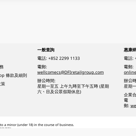
一般查詢
惠康
電話:
+852 2299 1133
電話:
務
電郵:
電郵:
wellcomecs@DFIretailgroup.com
onlin
App 條款及細則
辦公時間:
辦公時
政策
星期一至五 上午九時至下午五時 (星期
星期一
六、日及公眾假期休息)
企業
電
郵:
we
o a minor (under 18) in the course of business.
醉的酒類。