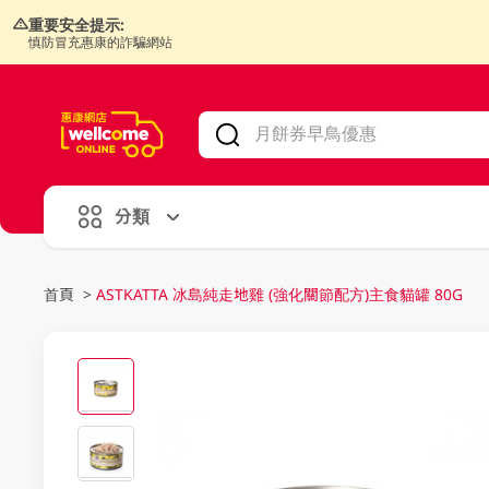
重要安全提示:
慎防冒充惠康的詐騙網站
V
alid Until 30 June 2026
分類
首頁
>
ASTKATTA 冰島純走地雞 (強化關節配方)主食貓罐 80G