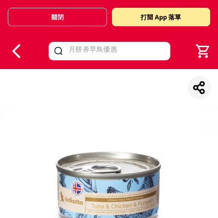
關閉
打開 App 落單
V
alid Until 30 June 2026