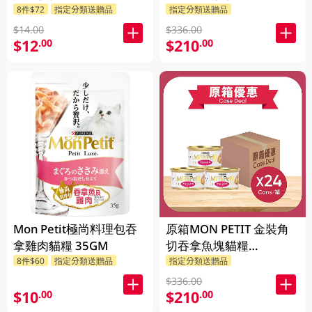
8件$72
指定分類送贈品
指定分類送贈品
$14.00
$336.00
$12
$210
.00
.00
Mon Petit極尚料理包吞
原箱MON PETIT 金裝角
拿雞肉貓糧 35GM
切吞拿魚塊貓糧
24X85GM
8件$60
指定分類送贈品
指定分類送贈品
$336.00
$10
$210
.00
.00