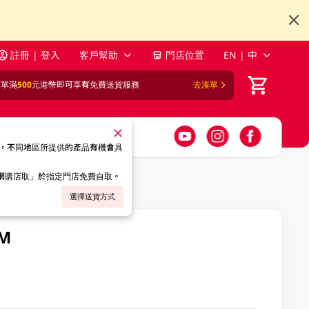
註冊 | 登入
客戶幫助
門店位置
EN | 中
訂單滿
500
元港幣即可享有免費送貨服務
去湊單
，不同地區所提供的產品有機會具
「網購店取」於指定門店免費自取。
選擇送貨方式
M