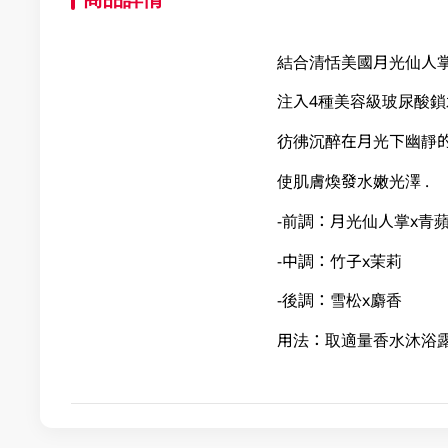
結合清恬美國月光仙人
注入4種美容級玻尿酸鎖
彷彿沉醉在月光下幽靜
使肌膚煥發水嫩光澤 .
-前調：月光仙人掌x青
-中調：竹子x茉莉
-後調：雪松x麝香
用法：取適量香水沐浴