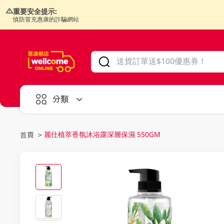
重要安全提示:
慎防冒充惠康的詐騙網站
V
alid Until 30 June 2026
分類
麗仕植萃香氛沐浴露深層保濕 550GM
首頁
>