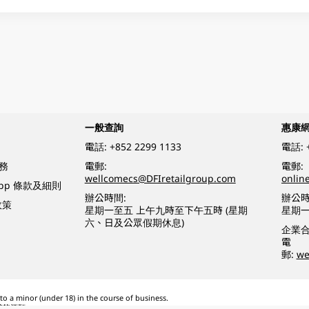
一般查詢
惠康
電話:
+852 2299 1133
電話:
務
電郵:
電郵:
wellcomecs@DFIretailgroup.com
onlin
App 條款及細則
辦公時間:
辦公時
政策
星期一至五 上午九時至下午五時 (星期
星期一
六、日及公眾假期休息)
企業
電
郵:
we
o a minor (under 18) in the course of business.
醉的酒類。