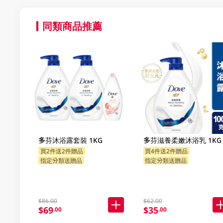
同類商品推薦
多芬沐浴露套裝 1KG
多芬滋養柔嫩沐浴乳 1KG
買2件送2件贈品
買4件送2件贈品
指定分類送贈品
指定分類送贈品
$86.00
$62.00
$69
$35
.00
.00