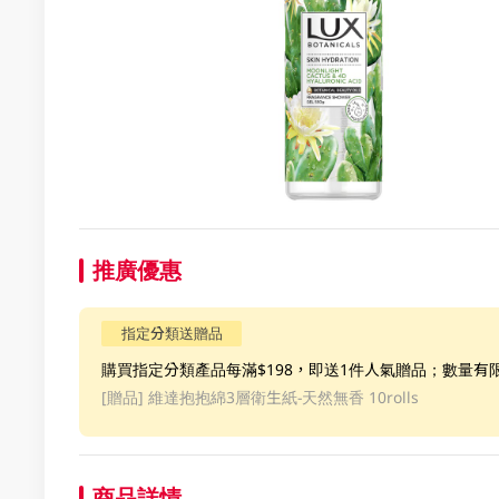
推廣優惠
指定分類送贈品
購買指定分類產品每滿$198，即送1件人氣贈品；數量有
[贈品]
維達抱抱綿3層衛生紙-天然無香 10rolls
商品詳情