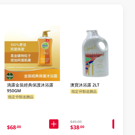
滴露金裝經典保護沐浴露
澳寶沐浴露 2LT
950GM
指定分類送贈品
指定分類送贈品
$45.00
$68
$38
.00
.00