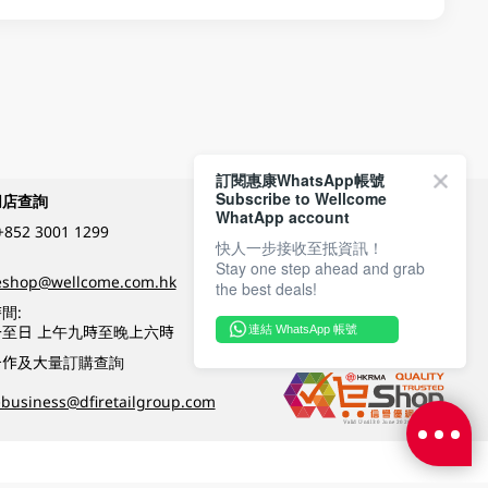
訂閱惠康WhatsApp帳號
Subscribe to Wellcome
網店查詢
付款方式
WhatApp account
+852 3001 1299
快人一步接收至抵資訊！
Stay one step ahead and grab
關注我們
eshop@wellcome.com.hk
the best deals!
間:
至日 上午九時至晚上六時
連結 WhatsApp 帳號
優質纲店認證
合作及大量訂購查詢
business@dfiretailgroup.com