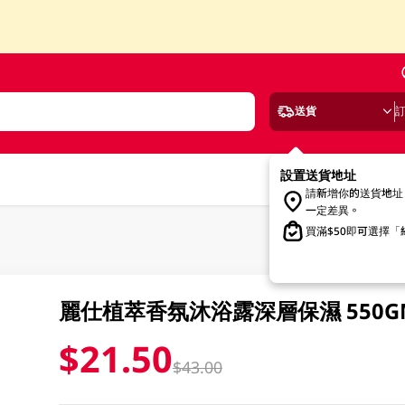
送貨
設置送貨地址
請新增你的送貨地址
一定差異。
買滿$50即可選擇
麗仕植萃香氛沐浴露深層保濕 550G
$21.50
$43.00