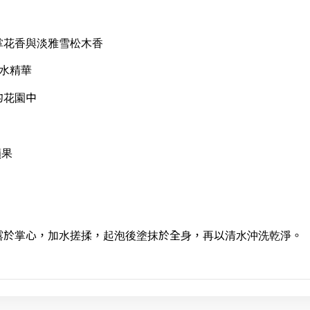
掌花香與淡雅雪松木香
水精華
的花園中
蘋果
露於掌心，加水搓揉，起泡後塗抹於全身，再以清水沖洗乾淨。