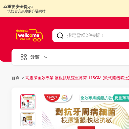
重要安全提示:
慎防冒充惠康的詐騙網站
V
alid Until 30 June 2026
分類
首頁
>
高露潔全效專業 護齦抗敏雙重薄荷 115GM (款式隨機發送