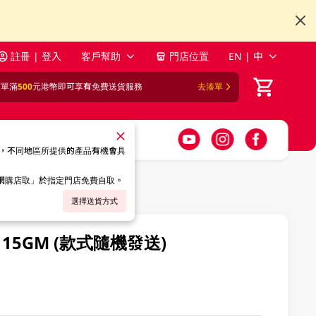
註冊 | 登入
客戶幫助
門店位置
EN | 中
訂單滿
500
元港幣即可享有免費送貨服務
去湊單
，不同地區所提供的產品有機會具
「網購店取」於指定門店免費自取。
選擇送貨方式
5GM (款式隨機發送)