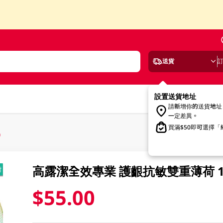
送貨
設置送貨地址
請新增你的送貨地址
一定差異。
買滿$50即可選擇
)
高露潔全效專業 護齦抗敏雙重薄荷 11
$55.00