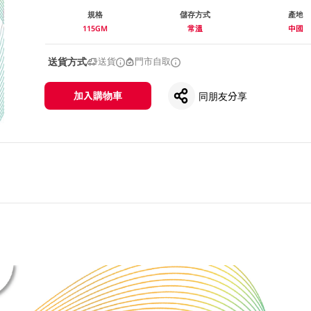
規格
儲存方式
產地
115GM
常溫
中國
送貨方式
送貨
門市自取
加入購物車
同朋友分享