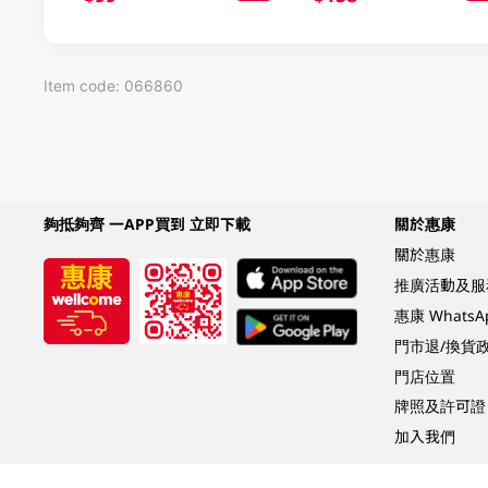
Item code: 066860
夠抵夠齊 一APP買到 立即下載
關於惠康
關於惠康
推廣活動及服
惠康 Whats
門市退/換貨
門店位置
牌照及許可證
加入我們