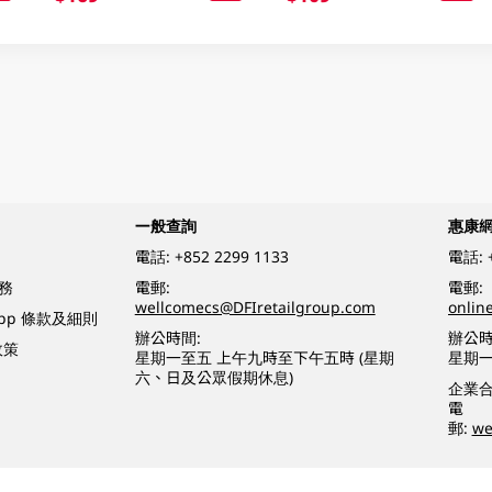
一般查詢
惠康
電話:
+852 2299 1133
電話:
務
電郵:
電郵:
wellcomecs@DFIretailgroup.com
onlin
App 條款及細則
辦公時間:
辦公時
政策
星期一至五 上午九時至下午五時 (星期
星期一
六、日及公眾假期休息)
企業
電
郵:
we