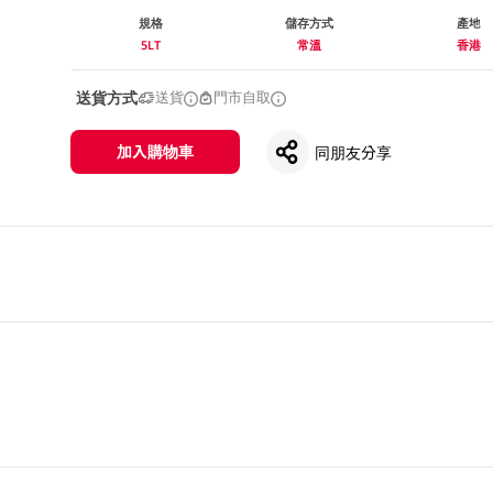
規格
儲存方式
產地
5LT
常溫
香港
送貨方式
送貨
門市自取
加入購物車
同朋友分享