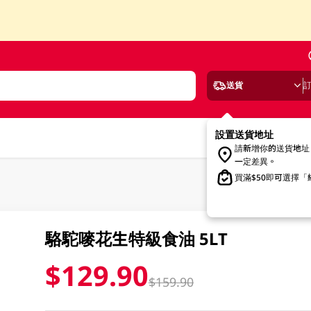
送貨
設置送貨地址
請新增你的送貨地址
一定差異。
買滿$50即可選擇
駱駝嘜花生特級食油 5LT
$129.90
$159.90