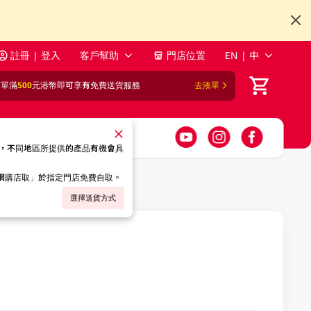
註冊 | 登入
客戶幫助
門店位置
EN | 中
訂單滿
500
元港幣即可享有免費送貨服務
去湊單
，不同地區所提供的產品有機會具
「網購店取」於指定門店免費自取。
選擇送貨方式