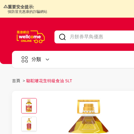
重要安全提示:
慎防冒充惠康的詐騙網站
V
alid Until 30 June 2026
分類
首頁
>
駱駝嘜花生特級食油 5LT