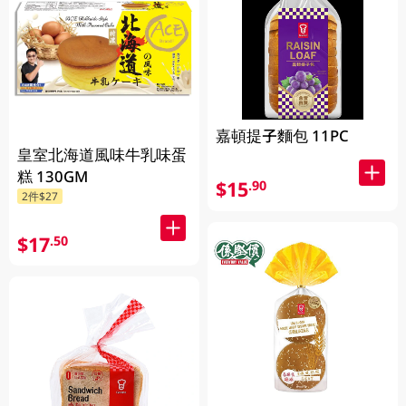
嘉頓提子麵包 11PC
皇室北海道風味牛乳味蛋
糕 130GM
$15
.90
2件$27
$17
.50