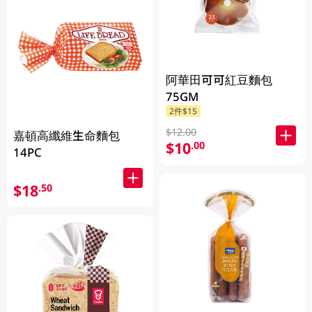
阿華田可可紅豆麵包
75GM
2件$15
$12.00
嘉頓高纖維生命麵包
$10
.00
14PC
$18
.50