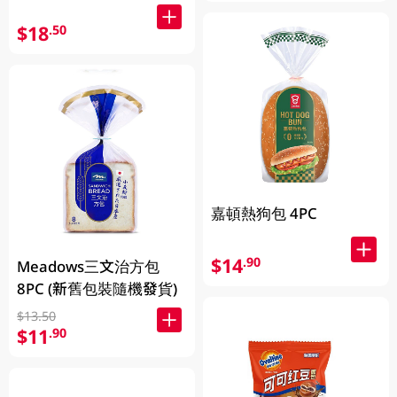
$18
.50
嘉頓熱狗包 4PC
$14
.90
Meadows三文治方包
8PC (新舊包裝隨機發貨)
$13.50
$11
.90