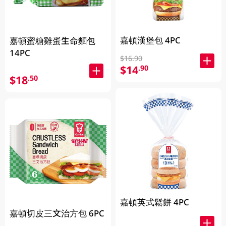
嘉頓漢堡包 4PC
嘉頓蜜糖雞蛋生命麵包
14PC
$16.90
$14
.90
$18
.50
嘉頓英式鬆餅 4PC
嘉頓切皮三文治方包 6PC