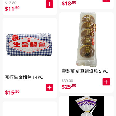
$18
.80
$12.80
$11
.50
壽製菓 紅豆銅鑼燒 5 PC
嘉頓生命麵包 14PC
$39.00
$25
.90
$15
.50