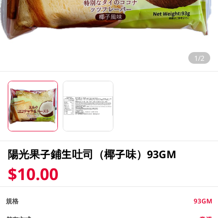
1/2
陽光果子鋪生吐司（椰子味）93GM
$10.00
規格
93GM