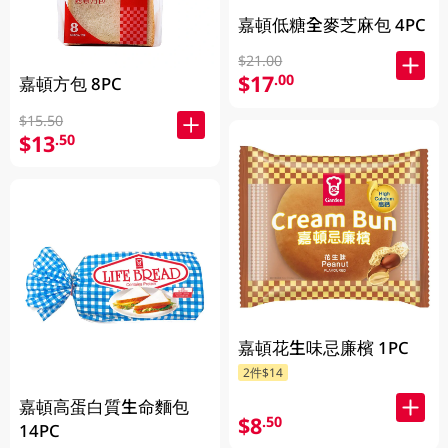
嘉頓低糖全麥芝麻包 4PC
$21.00
$17
.00
嘉頓方包 8PC
$15.50
$13
.50
嘉頓花生味忌廉檳 1PC
2件$14
嘉頓高蛋白質生命麵包
$8
.50
14PC