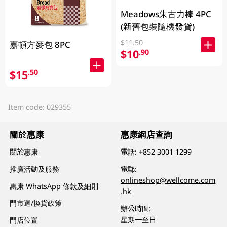
Meadows朱古力棒 4PC
(新舊包裝隨機發貨)
$11.50
嘉頓方麥包 8PC
$10
.90
$15
.50
Item code: 029355
關於惠康
惠康網店查詢
關於惠康
電話:
+852 3001 1299
推廣活動及服務
電郵:
onlineshop@wellcome.com
惠康 WhatsApp 條款及細則
.hk
門市退/換貨政策
辦公時間:
星期一至日
門店位置