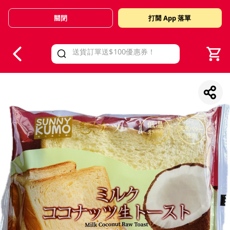
關閉
打開 App 落單
V
alid Until 30 June 2026