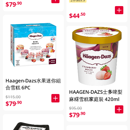
$79
.90
$44
.50
Haagen-Dazs水果迷你組
合雪糕 6PC
HAAGEN-DAZS士多啤梨
$115.00
麻糬雪糕家庭裝 420ml
$79
.90
$95.00
$79
.90