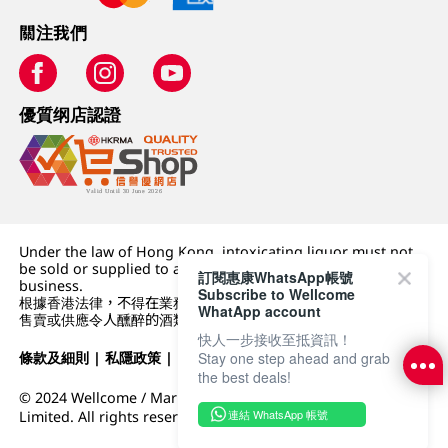
關注我們
優質纲店認證
Under the law of Hong Kong, intoxicating liquor must not
be sold or supplied to a minor (under 18) in the course of
訂閱惠康WhatsApp帳號
business.
Subscribe to Wellcome
根據香港法律，不得在業務過程中，向未成年人 (18 歲以下人士)
WhatApp account
售賣或供應令人醺醉的酒類。
快人一步接收至抵資訊！
Stay one step ahead and grab
條款及細則
|
私隱政策
|
DFI零售集團
the best deals!
© 2024 Wellcome / Market Place. The Dairy Farm Company
連結 WhatsApp 帳號
Limited. All rights reserved.