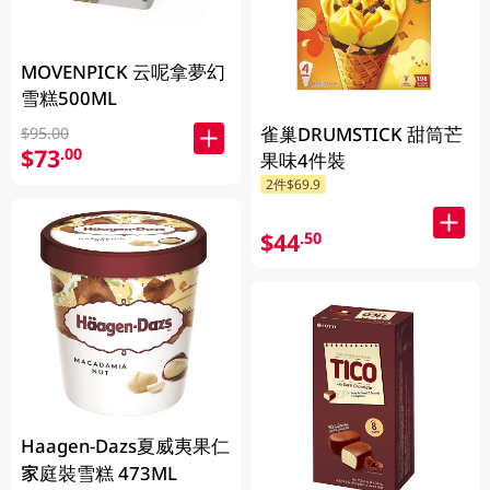
MOVENPICK 云呢拿夢幻
雪糕500ML
雀巢DRUMSTICK 甜筒芒
$95.00
$73
.00
果味4件裝
2件$69.9
$44
.50
Haagen-Dazs夏威夷果仁
家庭裝雪糕 473ML