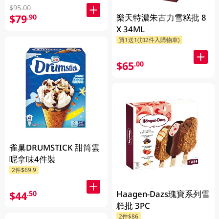
$95.00
樂天特濃朱古力雪糕批 8
$79
.90
X 34ML
買1送1(加2件入購物車)
$65
.00
雀巢DRUMSTICK 甜筒雲
呢拿味4件裝
2件$69.9
Haagen-Dazs瑰寶系列雪
$44
.50
糕批 3PC
2件$86