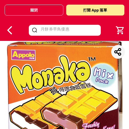
關閉
打開 App 落單
V
alid Until 30 June 2026