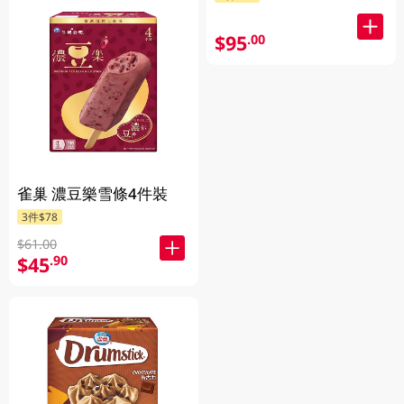
$95
.00
雀巢 濃豆樂雪條4件裝
3件$78
$61.00
$45
.90