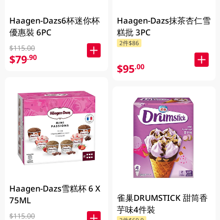
Haagen-Dazs6杯迷你杯
Haagen-Dazs抹茶杏仁雪
優惠裝 6PC
糕批 3PC
2件$86
$115.00
$79
.90
$95
.00
Haagen-Dazs雪糕杯 6 X
雀巢DRUMSTICK 甜筒香
75ML
芋味4件裝
$115.00
2件$69.9