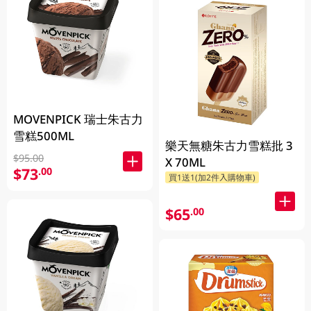
MOVENPICK 瑞士朱古力
雪糕500ML
樂天無糖朱古力雪糕批 3
$95.00
X 70ML
$73
.00
買1送1(加2件入購物車)
$65
.00