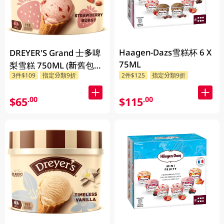
Haagen-Dazs雪糕杯 6 X
DREYER'S Grand 士多啤
75ML
梨雪糕 750ML (新舊包裝
3件$109
指定分類9折
2件$125
指定分類9折
隨機發貨)
$65
$115
.00
.00