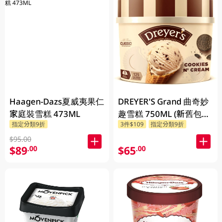
Haagen-Dazs夏威夷果仁
DREYER'S Grand 曲奇妙
家庭裝雪糕 473ML
趣雪糕 750ML (新舊包裝
指定分類9折
3件$109
指定分類9折
隨機發貨)
$95.00
$89
$65
.00
.00