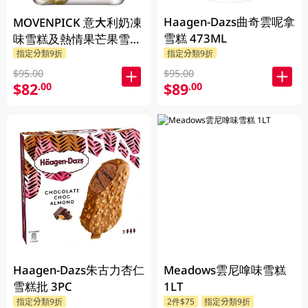
Haagen-Dazs曲奇雲呢拿
MOVENPICK 意大利奶凍
雪糕 473ML
味雪糕及熱情果芒果雪葩
指定分類9折
指定分類9折
500ML
$95.00
$95.00
$82
$89
.00
.00
Haagen-Dazs朱古力杏仁
Meadows雲尼嗱味雪糕
雪糕批 3PC
1LT
指定分類9折
2件$75
指定分類9折