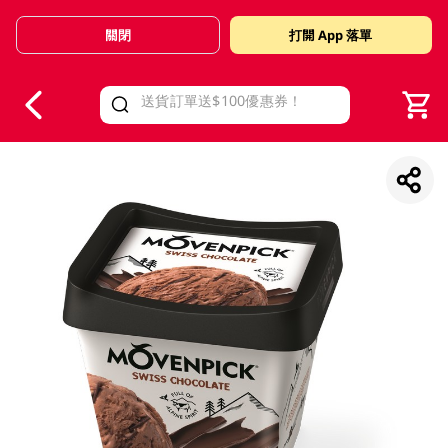
關閉
打開 App 落單
V
alid Until 30 June 2026