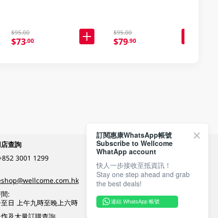
$95.00
$95.00
$73
$79
.00
.90
訂閱惠康WhatsApp帳號
Subscribe to Wellcome
網店查詢
付款方式
WhatApp account
+852 3001 1299
快人一步接收至抵資訊！
Stay one step ahead and grab
關注我們
eshop@wellcome.com.hk
the best deals!
間:
至日 上午九時至晚上六時
連結 WhatsApp 帳號
優質纲店認證
合作及大量訂購查詢