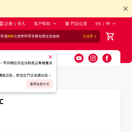
註冊 | 登入
客戶幫助
門店位置
EN | 中
訂單滿
500
元港幣即可享有免費送貨服務
去湊單
，不同地區所提供的產品有機會具
「網購店取」於指定門店免費自取。
選擇送貨方式
C