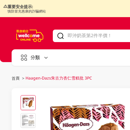
重要安全提示:
慎防冒充惠康的詐騙網站
V
alid Until 30 June 2026
分類
Haagen-Dazs朱古力杏仁雪糕批 3PC
首頁
>