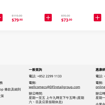
$115.00
$95.00
$79
$73
.90
.00
一般查詢
惠康
電話:
+852 2299 1133
電話:
務
電郵:
電郵:
wellcomecs@DFIretailgroup.com
onlin
App 條款及細則
辦公時間:
辦公時
政策
星期一至五 上午九時至下午五時 (星期
星期一
六、日及公眾假期休息)
企業