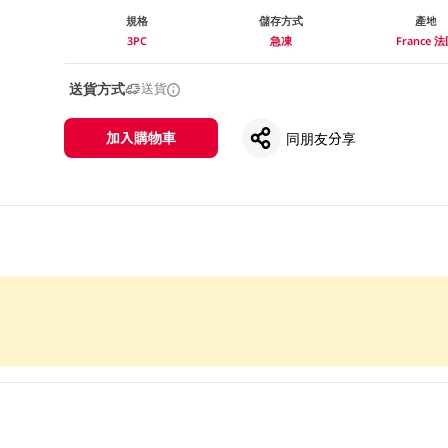
規格
儲存方式
產地
3PC
急凍
France 
送貨方式
送貨
加入購物車
同朋友分享