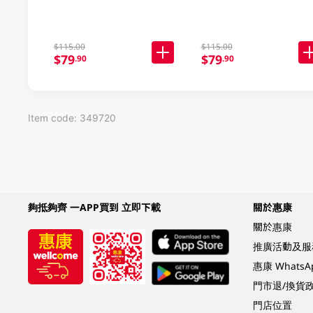
$115.00
$115.00
$79
$79
.90
.90
Item code: 349720
夠抵夠齊 一APP買到 立即下載
關於惠康
關於惠康
推廣活動及服
惠康 Whats
門市退/換貨
門店位置