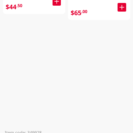
$44
.50
$65
.00
Item code: 349928