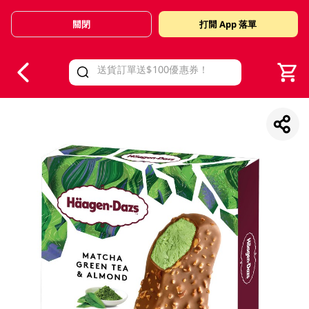
關閉
打開 App 落單
V
alid Until 30 June 2026