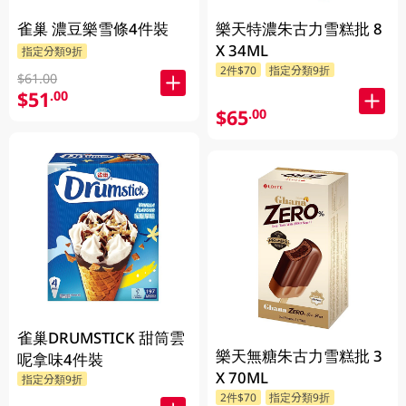
雀巢 濃豆樂雪條4件裝
樂天特濃朱古力雪糕批 8
X 34ML
指定分類9折
2件$70
指定分類9折
$61.00
$51
.00
$65
.00
雀巢DRUMSTICK 甜筒雲
樂天無糖朱古力雪糕批 3
呢拿味4件裝
X 70ML
指定分類9折
2件$70
指定分類9折