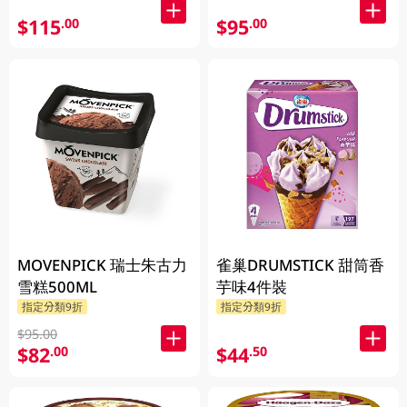
$115
$95
.00
.00
MOVENPICK 瑞士朱古力
雀巢DRUMSTICK 甜筒香
雪糕500ML
芋味4件裝
指定分類9折
指定分類9折
$95.00
$82
$44
.00
.50