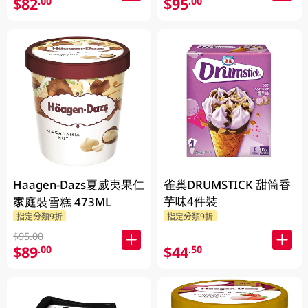
$82
$95
.00
.00
Haagen-Dazs夏威夷果仁
雀巢DRUMSTICK 甜筒香
芋味4件裝
家庭裝雪糕 473ML
指定分類9折
指定分類9折
$95.00
$89
$44
.00
.50