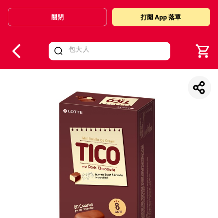
關閉
打開 App 落單
V
alid Until 30 June 2026