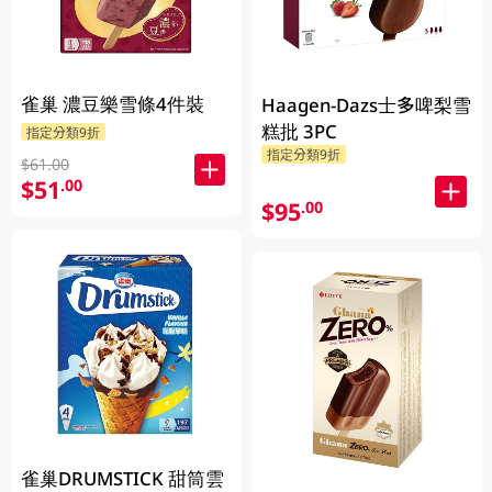
雀巢 濃豆樂雪條4件裝
Haagen-Dazs士多啤梨雪
糕批 3PC
指定分類9折
指定分類9折
$61.00
$51
.00
$95
.00
雀巢DRUMSTICK 甜筒雲