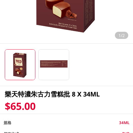
1/2
樂天特濃朱古力雪糕批 8 X 34ML
$65.00
規格
34ML