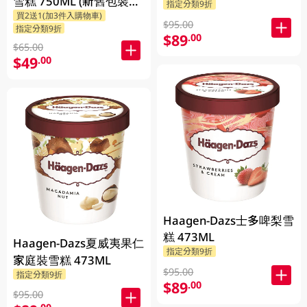
雪糕 750ML (新舊包裝隨
指定分類9折
買2送1(加3件入購物車)
機發貨)
$95.00
指定分類9折
$89
.00
$65.00
$49
.00
Haagen-Dazs士多啤梨雪
糕 473ML
Haagen-Dazs夏威夷果仁
指定分類9折
家庭裝雪糕 473ML
$95.00
指定分類9折
$89
.00
$95.00