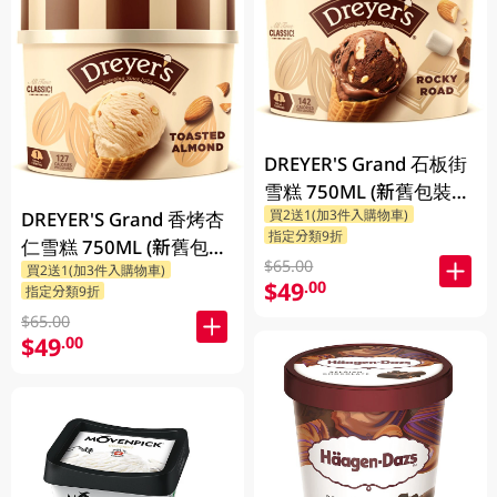
DREYER'S Grand 石板街
雪糕 750ML (新舊包裝隨
買2送1(加3件入購物車)
機發貨)
DREYER'S Grand 香烤杏
指定分類9折
仁雪糕 750ML (新舊包裝
$65.00
買2送1(加3件入購物車)
隨機發貨)
$49
.00
指定分類9折
$65.00
$49
.00