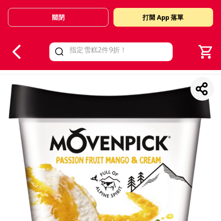
關閉
打開 App 落單
V
alid Until 30 June 2026