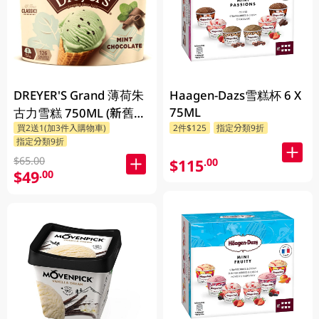
DREYER'S Grand 薄荷朱
Haagen-Dazs雪糕杯 6 X
75ML
古力雪糕 750ML (新舊包
買2送1(加3件入購物車)
2件$125
指定分類9折
裝隨機發貨)
指定分類9折
$65.00
$115
.00
$49
.00