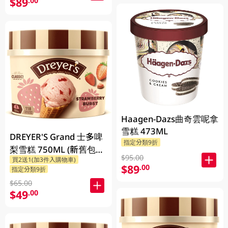
$89
.00
Haagen-Dazs曲奇雲呢拿
雪糕 473ML
DREYER'S Grand 士多啤
指定分類9折
梨雪糕 750ML (新舊包裝
$95.00
買2送1(加3件入購物車)
隨機發貨)
$89
.00
指定分類9折
$65.00
$49
.00