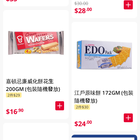
$30.00
$28
.00
嘉頓忌廉威化餅花生
200GM (包裝隨機發放)
江戶原味餅 172GM (包裝
2件$29
隨機發放)
2件$30
$16
.90
$24
.00