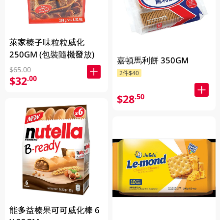
萊家榛子味粒粒威化
250GM (包裝隨機發放)
嘉頓馬利餅 350GM
$65.00
2件$40
$32
.00
$28
.50
能多益榛果可可威化棒 6