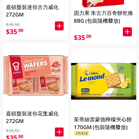
嘉頓盤裝迷你古力威化
固力果 朱古力百奇餅乾條
272GM
8BG (包裝隨機發放)
$38.50
$35
.90
$35
.00
嘉頓盤裝迷你花生威化
茱蒂絲雷蒙德檸檬夾心餅
272GM
170GM (包裝隨機發放)
$38.50
2件$28
$35
.90