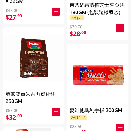
X 22GM
茱蒂絲雷蒙德芝士夾心餅
$38.00
180GM (包裝隨機發放)
$27
.90
2件$28
$30.00
$28
.00
萊家雙重朱古力威化餅
250GM
麥維他瑪利手指 200GM
$65.00
$32
.00
2件$31.5
$23.50