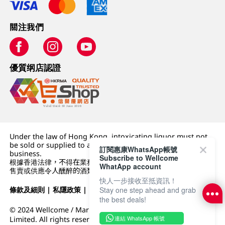
關注我們
優質纲店認證
Under the law of Hong Kong, intoxicating liquor must not
be sold or supplied to a minor (under 18) in the course of
訂閱惠康WhatsApp帳號
business.
Subscribe to Wellcome
根據香港法律，不得在業務過程中，向未成年人 (18 歲以下人士)
WhatApp account
售賣或供應令人醺醉的酒類。
快人一步接收至抵資訊！
Stay one step ahead and grab
條款及細則
|
私隱政策
|
DFI零售集團
the best deals!
© 2024 Wellcome / Market Place. The Dairy Farm Company
連結 WhatsApp 帳號
Limited. All rights reserved.