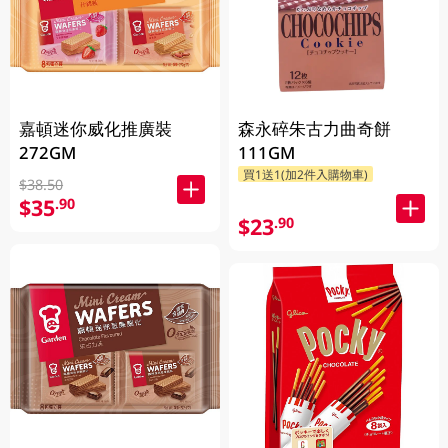
嘉頓迷你威化推廣裝
森永碎朱古力曲奇餅
272GM
111GM
買1送1(加2件入購物車)
$38.50
$35
.90
$23
.90