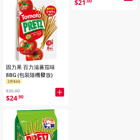
$21
.00
固力果 百力滋蕃茄味
8BG (包裝隨機發放)
2件$44
$35.00
$24
.90