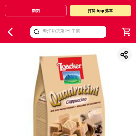
關閉
打開 App 落單
V
alid Until 30 June 2026