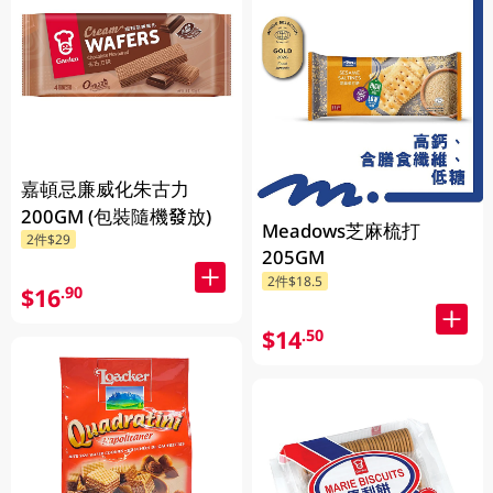
嘉頓忌廉威化朱古力
200GM (包裝隨機發放)
Meadows芝麻梳打
2件$29
205GM
2件$18.5
$16
.90
$14
.50