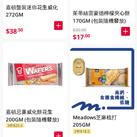
嘉頓盤裝迷你花生威化
茱蒂絲雷蒙德檸檬夾心餅
272GM
170GM (包裝隨機發放)
$38
.50
$30.00
$17
.00
嘉頓忌廉威化餅花生
Meadows芝麻梳打
200GM (包裝隨機發放)
205GM
3件$25.5
2件$18.5