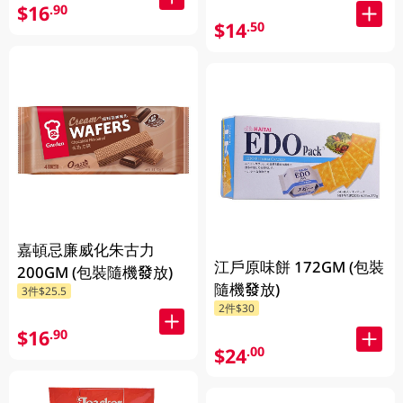
$16
.90
$14
.50
嘉頓忌廉威化朱古力
江戶原味餅 172GM (包裝
200GM (包裝隨機發放)
隨機發放)
3件$25.5
2件$30
$16
.90
$24
.00