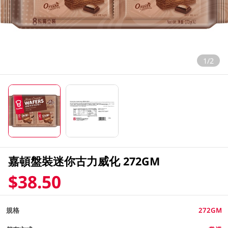
1/2
嘉頓盤裝迷你古力威化 272GM
$38.50
規格
272GM