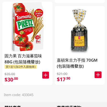
固力果 百力滋蕃茄味
嘉頓朱古力手指 70GM
8BG (包裝隨機發放)
(包裝隨機發放)
買1送1(加2件入購物車)
$21.00
$35.00
$17
.90
$30
.00
Item code: 433045