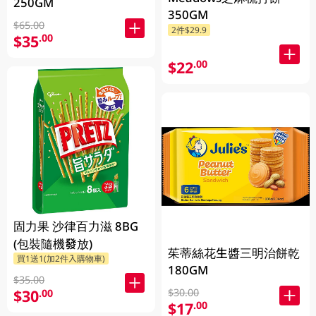
250GM
350GM
$65.00
2件$29.9
$35
.00
$22
.00
固力果 沙律百力滋 8BG
(包裝隨機發放)
茱蒂絲花生醬三明治餅乾
買1送1(加2件入購物車)
180GM
$35.00
$30.00
$30
.00
$17
.00