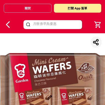
關閉
打開 App 落單
V
alid Until 30 June 2026