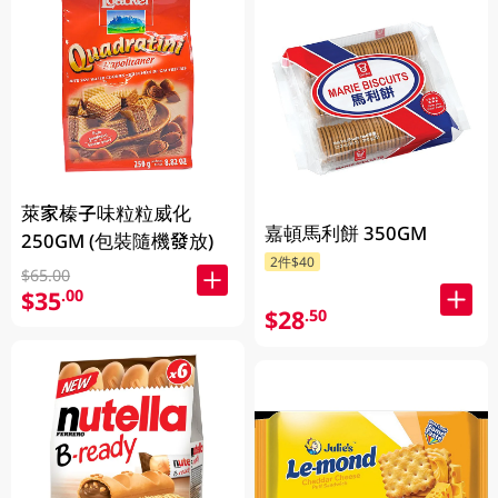
萊家榛子味粒粒威化
嘉頓馬利餅 350GM
250GM (包裝隨機發放)
2件$40
$65.00
$35
.00
$28
.50