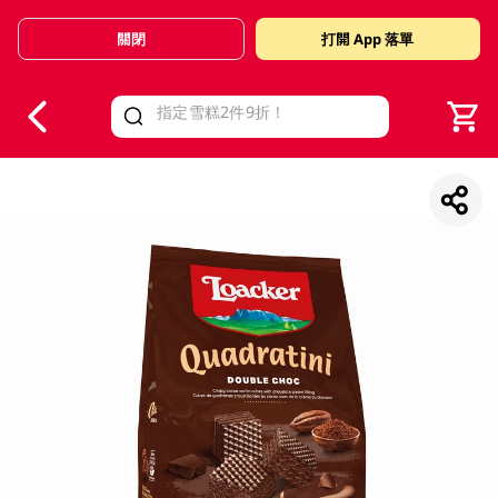
關閉
打開 App 落單
V
alid Until 30 June 2026