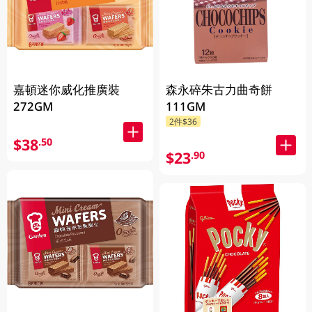
嘉頓迷你威化推廣裝
森永碎朱古力曲奇餅
272GM
111GM
2件$36
$38
.50
$23
.90