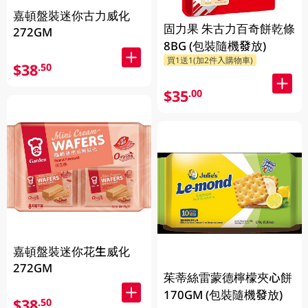
嘉頓盤裝迷你古力威化
固力果 朱古力百奇餅乾條
272GM
8BG (包裝隨機發放)
買1送1(加2件入購物車)
$38
.50
$35
.00
嘉頓盤裝迷你花生威化
272GM
茱蒂絲雷蒙德檸檬夾心餅
170GM (包裝隨機發放)
$38
.50