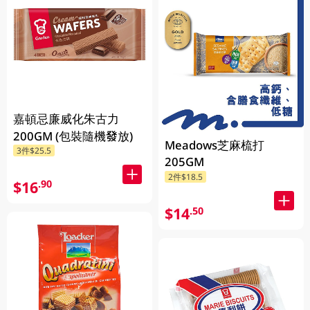
嘉頓忌廉威化朱古力
200GM (包裝隨機發放)
Meadows芝麻梳打
3件$25.5
205GM
2件$18.5
$16
.90
$14
.50