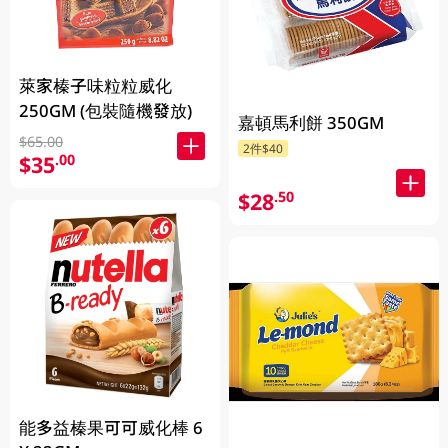
萊家榛子味粒粒威化
250GM (包裝隨機發放)
嘉頓馬利餅 350GM
$65.00
2件$40
$35
.00
$28
.50
能多益榛果可可威化棒 6