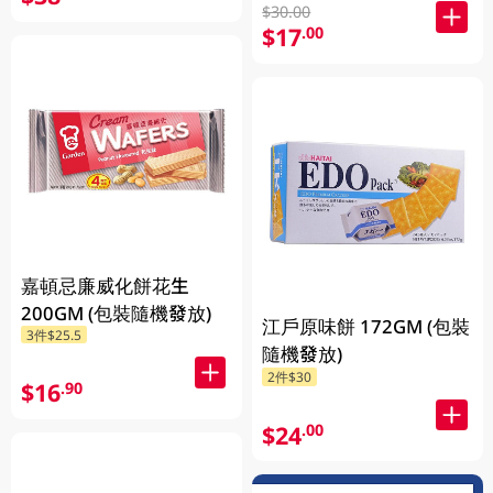
$30.00
$17
.00
嘉頓忌廉威化餅花生
200GM (包裝隨機發放)
江戶原味餅 172GM (包裝
3件$25.5
隨機發放)
2件$30
$16
.90
$24
.00