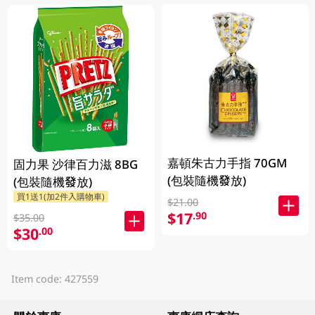
嘉頓朱古力手指 70GM
固力果 沙律百力滋 8BG
(包裝隨機發放)
(包裝隨機發放)
買1送1(加2件入購物車)
$21.00
$17
.90
$35.00
$30
.00
Item code: 427559