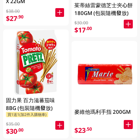
X 22GM
茱蒂絲雷蒙德芝士夾心餅
$38.00
180GM (包裝隨機發放)
$27
.90
$30.00
$17
.00
固力果 百力滋蕃茄味
8BG (包裝隨機發放)
麥維他瑪利手指 200GM
買1送1(加2件入購物車)
$35.00
$23
.50
$30
.00