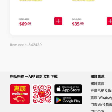
$86.00
$62.00
$69
$35
.00
.00
Item code: 642439
夠抵夠齊 一APP買到 立即下載
關於惠康
關於惠康
推廣活動及服
惠康 Whats
門市退/換貨
門店位置