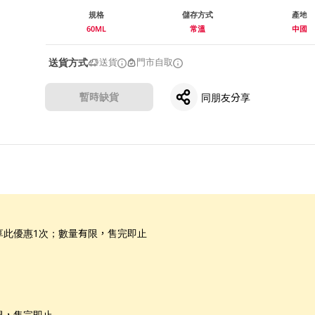
規格
儲存方式
產地
60ML
常溫
中國
送貨方式
送貨
門市自取
暫時缺貨
同朋友分享
享此優惠1次；數量有限，售完即止
限，售完即止