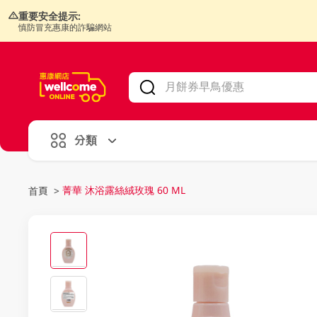
重要安全提示:
慎防冒充惠康的詐騙網站
V
alid Until 30 June 2026
分類
菁華 沐浴露絲絨玫瑰 60 ML
首頁
>