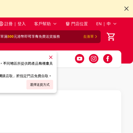
註冊 | 登入
客戶幫助
門店位置
EN | 中
訂單滿
500
元港幣即可享有免費送貨服務
去湊單
，不同地區所提供的產品有機會具
「網購店取」於指定門店免費自取。
選擇送貨方式