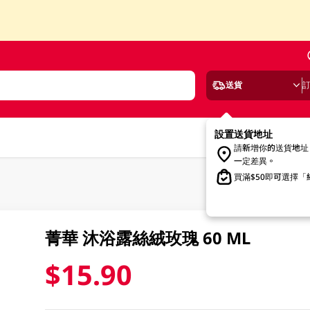
送貨
設置送貨地址
請新增你的送貨地址
一定差異。
買滿$50即可選擇
菁華 沐浴露絲絨玫瑰 60 ML
$15.90