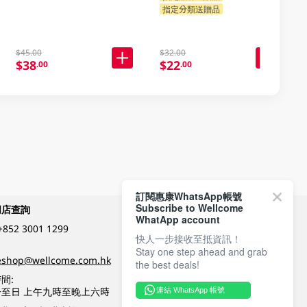
指定分類送贈品
$45.00
$32.00
$38
$22
.00
.00
訂閱惠康WhatsApp帳號
Subscribe to Wellcome
網店查詢
付款方式
WhatApp account
+852 3001 1299
快人一步接收至抵資訊！
Stay one step ahead and grab
關注我們
eshop@wellcome.com.hk
the best deals!
間:
至日 上午九時至晚上六時
連結 WhatsApp 帳號
優質纲店認證