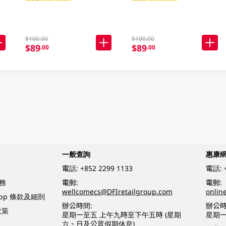
$100.00
$100.00
$89
$89
.00
.00
一般查詢
惠康
電話:
+852 2299 1133
電話:
務
電郵:
電郵:
wellcomecs@DFIretailgroup.com
onlin
App 條款及細則
辦公時間:
辦公時
政策
星期一至五 上午九時至下午五時 (星期
星期一
六、日及公眾假期休息)