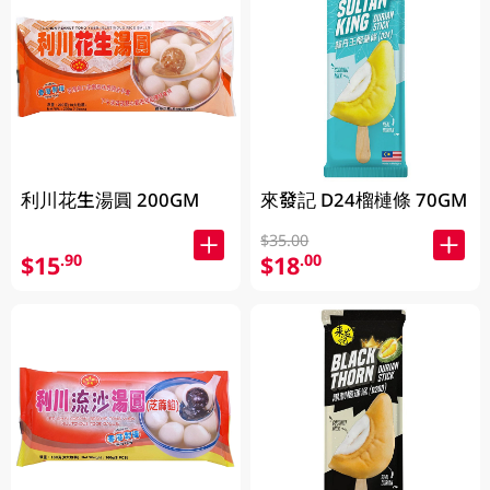
利川花生湯圓 200GM
來發記 D24榴槤條 70GM
$35.00
$15
$18
.90
.00