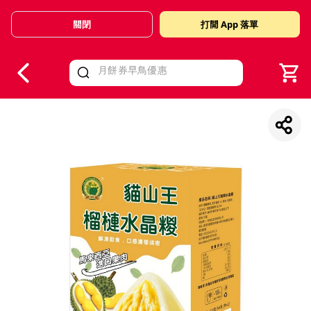
關閉
打開 App 落單
V
alid Until 30 June 2026