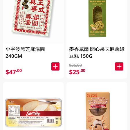
小寧波黑芝麻湯圓
麥香威爾 開心果味麻薯綠
240GM
豆糕 150G
$36.00
$47
$25
.00
.00