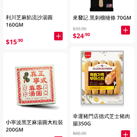
利川芝麻餡流沙湯圓
來發記 黑刺榴槤條 70GM
160GM
$39.90
$24
.90
$15
.90
幸運豬門店德式芝士豬肉
小寧波黑芝麻湯圓大粒裝
腸350G
200GM
$80.00