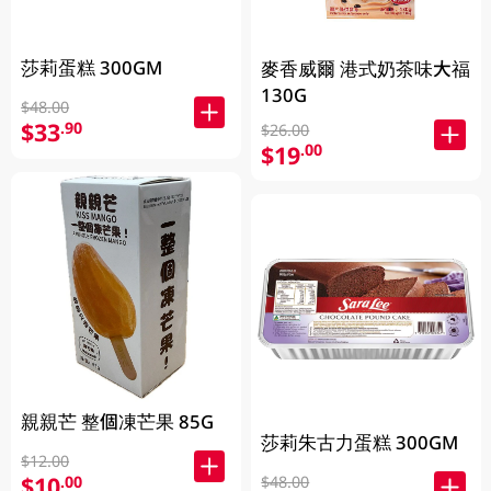
莎莉蛋糕 300GM
麥香威爾 港式奶茶味大福
130G
$48.00
$33
.90
$26.00
$19
.00
親親芒 整個凍芒果 85G
莎莉朱古力蛋糕 300GM
$12.00
$10
.00
$48.00