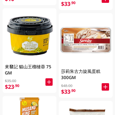
$33
.90
來發記 貓山王榴槤蓉 75
莎莉朱古力旋風蛋糕
GM
300GM
$35.00
$23
.90
$48.00
$33
.90