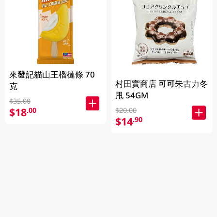
來發記貓山王榴槤條 70
村田實商店 可可朱古力冬
克
甩 54GM
$35.00
$18
.00
$20.00
$14
.90