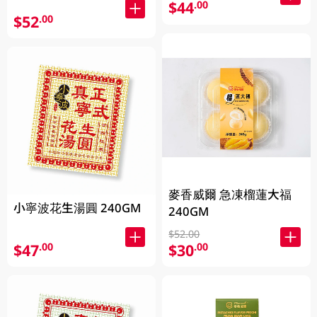
$44
.00
$52
.00
麥香威爾 急凍榴蓮大福
小寧波花生湯圓 240GM
240GM
$52.00
$47
$30
.00
.00