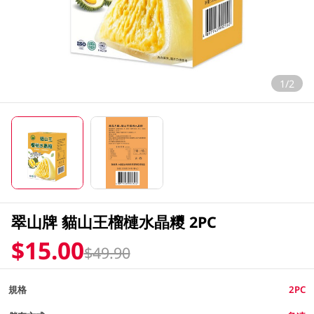
1/2
翠山牌 貓山王榴槤水晶糭 2PC
$15.00
$49.90
規格
2PC