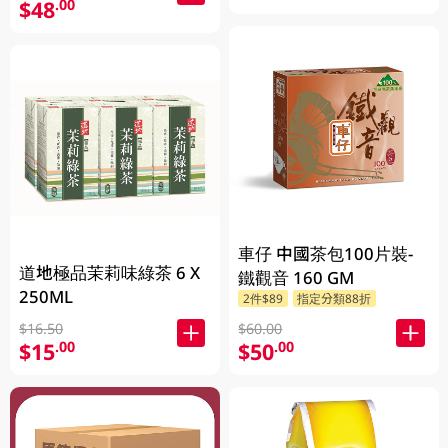
$48
.00
車仔 中國茶包100片裝-
道地極品茉莉味綠茶 6 X
鐵觀音 160 GM
250ML
2件$89
指定分類88折
$60.00
$16.50
$50
$15
.00
.00