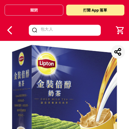
關閉
打開 App 落單
V
alid Until 30 June 2026