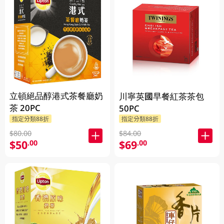
立頓絕品醇港式茶餐廳奶
川寧英國早餐紅茶茶包
茶 20PC
50PC
指定分類88折
指定分類88折
$80.00
$84.00
$50
$69
.00
.00