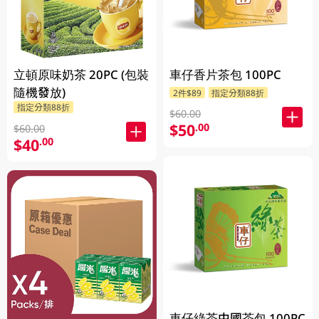
立頓原味奶茶 20PC (包裝
車仔香片茶包 100PC
隨機發放)
2件$89
指定分類88折
指定分類88折
$60.00
$50
.00
$60.00
$40
.00
車仔綠茶中國茶包 100PC