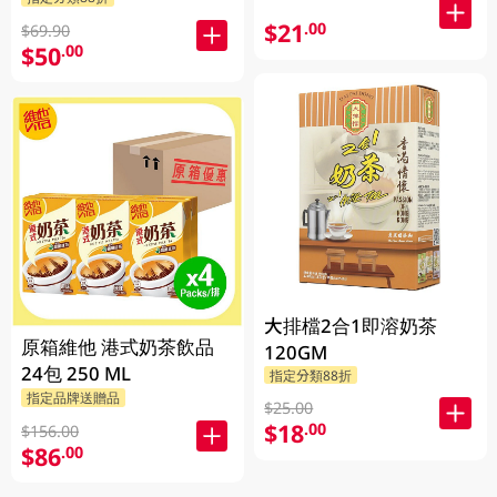
$21
.00
$69.90
$50
.00
大排檔2合1即溶奶茶
原箱維他 港式奶茶飲品
120GM
24包 250 ML
指定分類88折
指定品牌送贈品
$25.00
$18
.00
$156.00
$86
.00