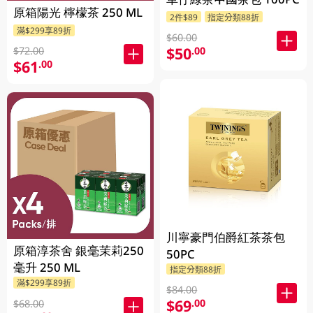
原箱陽光 檸檬茶 250 ML
2件$89
指定分類88折
滿$299享89折
$60.00
$50
.00
$72.00
$61
.00
川寧豪門伯爵紅茶茶包
原箱淳茶舍 銀毫茉莉250
50PC
毫升 250 ML
指定分類88折
滿$299享89折
$84.00
$69
.00
$68.00