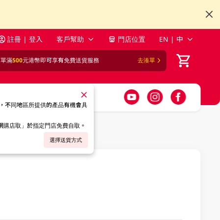
註冊 | 登入
客戶幫助
門店位置
EN | 中
訂單滿
500
元港幣即可享有免費送貨服務
去湊單
，不同地區所提供的產品有機會具
「網購店取」於指定門店免費自取。
選擇送貨方式