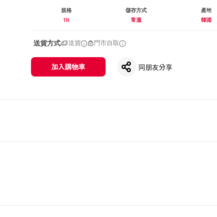
規格
儲存方式
產地
1lt
常溫
韓國
送貨方式
送貨
門市自取
加入購物車
同朋友分享