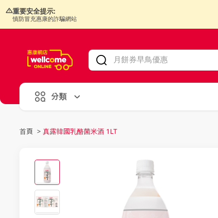
重要安全提示:
慎防冒充惠康的詐騙網站
V
alid Until 30 June 2026
分類
首頁
>
真露韓國乳酪菌米酒 1LT