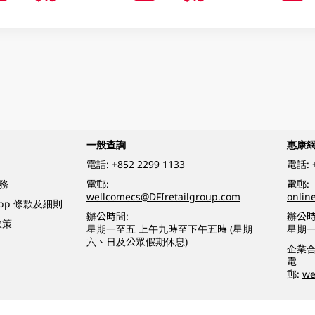
一般查詢
惠康
電話:
+852 2299 1133
電話:
務
電郵:
電郵:
wellcomecs@DFIretailgroup.com
onlin
App 條款及細則
辦公時間:
辦公時
政策
星期一至五 上午九時至下午五時 (星期
星期一
六、日及公眾假期休息)
企業
電
郵:
we