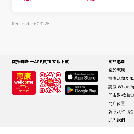
Item code: 603225
夠抵夠齊 一APP買到 立即下載
關於惠康
關於惠康
推廣活動及服
惠康 Whats
門市退/換貨
門店位置
牌照及許可證
加入我們