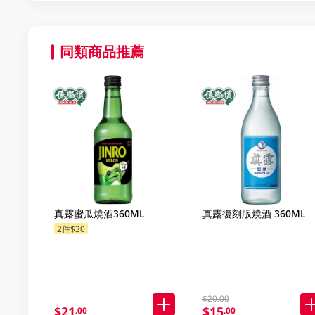
同類商品推薦
真露蜜瓜燒酒360ML
真露復刻版燒酒 360ML
2件$30
$20.00
$21
$15
.00
.00