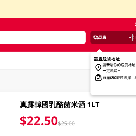
送貨
設置送貨地址
請新增你的送貨地址
一定差異。
買滿$50即可選擇
真露韓國乳酪菌米酒 1LT
$22.50
$25.00