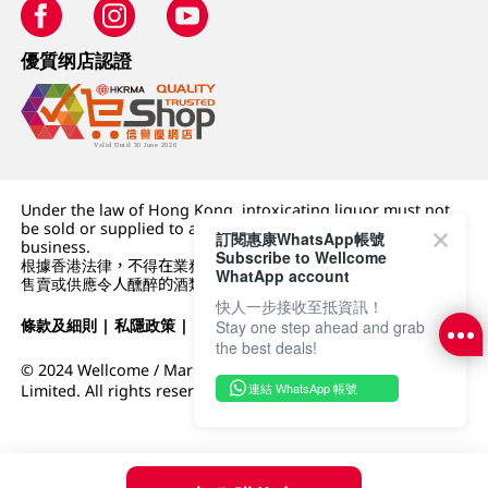
優質纲店認證
Under the law of Hong Kong, intoxicating liquor must not
be sold or supplied to a minor (under 18) in the course of
訂閱惠康WhatsApp帳號
business.
Subscribe to Wellcome
根據香港法律，不得在業務過程中，向未成年人 (18 歲以下人士)
WhatApp account
售賣或供應令人醺醉的酒類。
快人一步接收至抵資訊！
條款及細則
|
私隱政策
|
DFI零售集團
Stay one step ahead and grab
the best deals!
© 2024 Wellcome / Market Place. The Dairy Farm Company
連結 WhatsApp 帳號
Limited. All rights reserved.