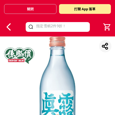
關閉
打開 App 落單
V
alid Until 30 June 2026