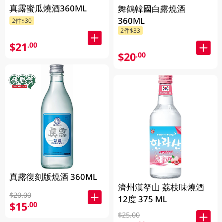
真露蜜瓜燒酒360ML
舞鶴韓國白露燒酒
360ML
2件$30
2件$33
$21
.00
$20
.00
真露復刻版燒酒 360ML
濟州漢拏山 荔枝味燒酒
$20.00
12度 375 ML
$15
.00
$25.00